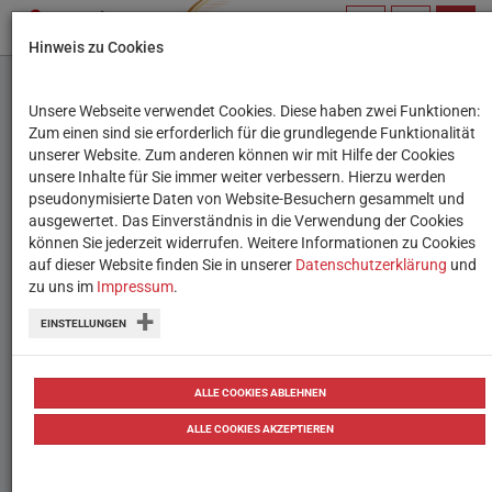
PROFIL
SUCHBEGRIFF
NAVIG
Hinweis zu Cookies
VERWALTEN
Unsere Webseite verwendet Cookies. Diese haben zwei Funktionen:
Zum einen sind sie erforderlich für die grundlegende Funktionalität
unserer Website. Zum anderen können wir mit Hilfe der Cookies
unsere Inhalte für Sie immer weiter verbessern. Hierzu werden
pseudonymisierte Daten von Website-Besuchern gesammelt und
ausgewertet. Das Einverständnis in die Verwendung der Cookies
können Sie jederzeit widerrufen. Weitere Informationen zu Cookies
auf dieser Website finden Sie in unserer
Datenschutzerklärung
und
PIRLS-Studie: Kinder lesen wieder
zu uns im
Impressum
.
besser
EINSTELLUNGEN
StockSnap
Pixabay
CC0
ALLE COOKIES ABLEHNEN
Die kürzlich veröffentlichten PIRLS-Ergebnisse
weisen Österreichs Volksschul-Kindern…
ALLE COOKIES AKZEPTIEREN