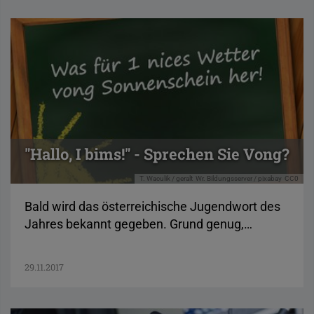
"Hallo, I bims!" - Sprechen Sie Vong?
T. Waculik / geralt
Wr. Bildungsserver / pixabay
CC0
Bald wird das österreichische Jugendwort des
Jahres bekannt gegeben. Grund genug,…
29.11.2017