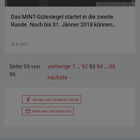
Andy Wenzel / BKA
BMB
Das MINT-Gütesiegel startet in die zweite
Runde. Noch bis 31. Jänner 2018 können…
16.11.2017
Seite 93 von
vorherige
1
…
92
93
94
…
96
96
nächste
ARTIKEL AUF FACEBOOK TEILEN
PER E-MAIL WEITERLEITEN