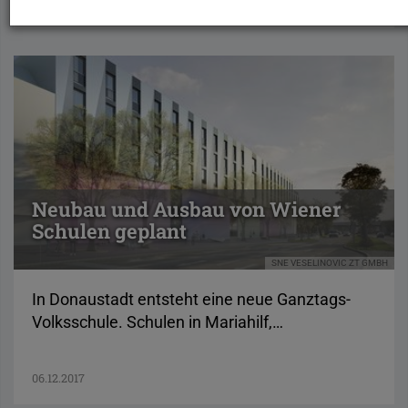
07.12.2017
Neubau und Ausbau von Wiener
Schulen geplant
SNE VESELINOVIC ZT GMBH
In Donaustadt entsteht eine neue Ganztags-
Volksschule. Schulen in Mariahilf,…
06.12.2017