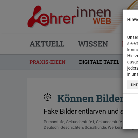
Hinwe
Unser
AKTUELL
WISSEN
PRA
sie e
könne
Hierz
PRAXIS-IDEEN
DIGITALE TAFEL
R
ausge
jeder
(CURRENT)
in un
EINS
Können Bilder lü
Fake Bilder entlarven und selbst
Primarstufe
Sekundarstufe I
Sekundarstufe II
Deutsch
Geschichte & Sozialkunde
Werkerziehung & 