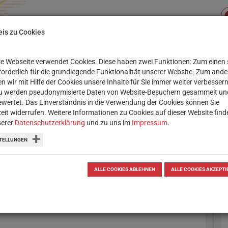
is zu Cookies
e Webseite verwendet Cookies. Diese haben zwei Funktionen: Zum einen 
Su
(CURRENT)
XIS
SERVICE
WORKSHOPS
rforderlich für die grundlegende Funktionalität unserer Website. Zum and
n wir mit Hilfe der Cookies unsere Inhalte für Sie immer weiter verbessern
u werden pseudonymisierte Daten von Website-Besuchern gesammelt un
OBOTIK & CODING
LERN-APPS
THEMENSAMM
wertet. Das Einverständnis in die Verwendung der Cookies können Sie
zeit widerrufen. Weitere Informationen zu Cookies auf dieser Website find
serer
Datenschutzerklärung
und zu uns im
Impressum
.
TELLUNGEN
E
I
gen?
ALLE COOKIES ABLEHNEN
ALLE COOKIES AKZEPTI
 gestalten.
bildnerisches Gestalten