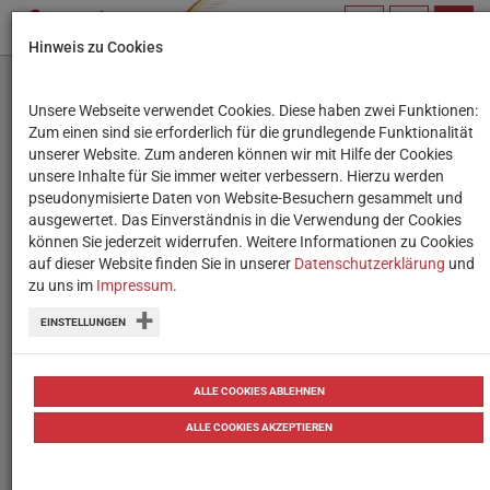
PROFIL
SUCHBEGRIFF
NAVIG
Hinweis zu Cookies
VERWALTEN
Unsere Webseite verwendet Cookies. Diese haben zwei Funktionen:
Themensammlungen
Zum einen sind sie erforderlich für die grundlegende Funktionalität
unserer Website. Zum anderen können wir mit Hilfe der Cookies
unsere Inhalte für Sie immer weiter verbessern. Hierzu werden
Infos & Links nach Themen sortiert
pseudonymisierte Daten von Website-Besuchern gesammelt und
ausgewertet. Das Einverständnis in die Verwendung der Cookies
können Sie jederzeit widerrufen. Weitere Informationen zu Cookies
auf dieser Website finden Sie in unserer
In unseren Themensammlungen finden Sie
Datenschutzerklärung
und
zu uns im
Impressum
.
hilfreiche Informationen, Tipps, Links und Praxis-
Ideen zu bestimmten Themenschwerpunkten.
EINSTELLUNGEN
ALLE COOKIES ABLEHNEN
ALLE COOKIES AKZEPTIEREN