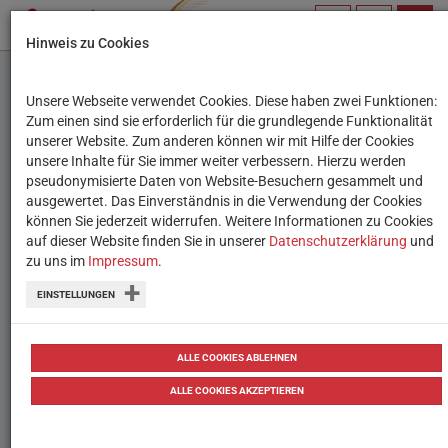
PROFIL
SUCHBEGRIFF
NAVIG
Hinweis zu Cookies
VERWALTEN
Unsere Webseite verwendet Cookies. Diese haben zwei Funktionen:
Neuer Film bei "Kino
Zum einen sind sie erforderlich für die grundlegende Funktionalität
unserer Website. Zum anderen können wir mit Hilfe der Cookies
macht Schule": Radical -
unsere Inhalte für Sie immer weiter verbessern. Hierzu werden
pseudonymisierte Daten von Website-Besuchern gesammelt und
Eine Klasse für sich
ausgewertet. Das Einverständnis in die Verwendung der Cookies
können Sie jederzeit widerrufen. Weitere Informationen zu Cookies
auf dieser Website finden Sie in unserer
Das Feelgood-Drama zeigt, wie viel
Datenschutzerklärung
und
zu uns im
Impressum
.
Einfluss Bildung auch in widrigsten
EINSTELLUNGEN
Lebensumständen haben kann.
18.04.2024
Testberichte
ALLE COOKIES ABLEHNEN
ALLE COOKIES AKZEPTIEREN