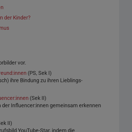
en
en der Kinder?
hmus
rbilder vor.
Freund:innen
(PS, Sek I)
isch) ihre Bindung zu ihren Lieblings-
luencer:innen
(Sek II)
en der Influencer:innen gemeinsam erkennen
ek II)
ufsbild YouTube-Star, indem die