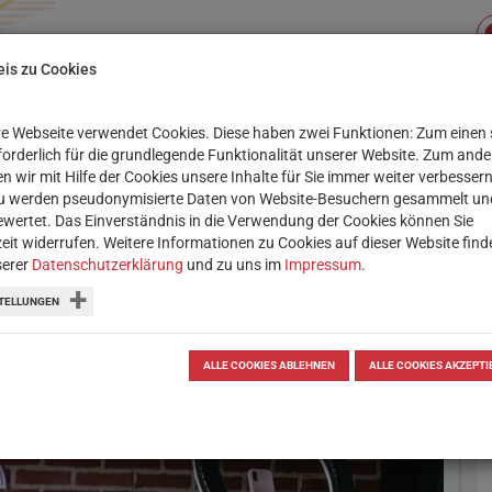
is zu Cookies
e Webseite verwendet Cookies. Diese haben zwei Funktionen: Zum einen 
Su
XIS
SERVICE
WORKSHOPS
rforderlich für die grundlegende Funktionalität unserer Website. Zum and
n wir mit Hilfe der Cookies unsere Inhalte für Sie immer weiter verbessern
u werden pseudonymisierte Daten von Website-Besuchern gesammelt un
OBOTIK & CODING
LERN-APPS
THEMENSAMM
wertet. Das Einverständnis in die Verwendung der Cookies können Sie
zeit widerrufen. Weitere Informationen zu Cookies auf dieser Website find
serer
Datenschutzerklärung
und zu uns im
Impressum
.
TELLUNGEN
ienheld:innen
ALLE COOKIES ABLEHNEN
ALLE COOKIES AKZEPTI
innen, Social Media & Co.