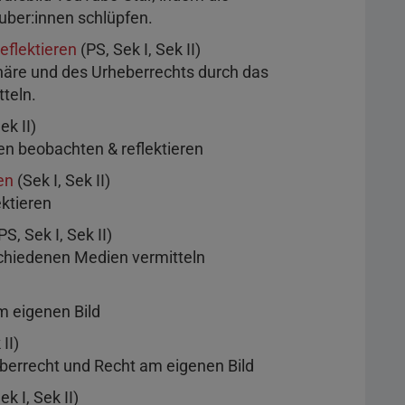
Tuber:innen schlüpfen.
reflektieren
(PS, Sek I, Sek II)
häre und des Urheberrechts durch das
teln.
ek II)
n beobachten & reflektieren
en
(Sek I, Sek II)
ktieren
PS, Sek I, Sek II)
chiedenen Medien vermitteln
m eigenen Bild
II)
berrecht und Recht am eigenen Bild
ek I, Sek II)