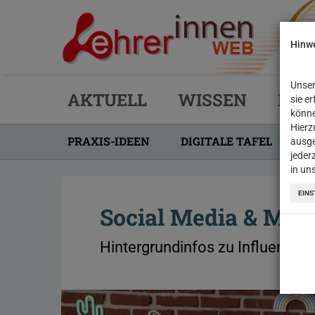
Hinwe
Unser
AKTUELL
WISSEN
PRA
sie e
könne
Hierz
PRAXIS-IDEEN
DIGITALE TAFEL
R
ausge
jeder
in un
EINS
Social Media & Med
Hintergrundinfos zu Influencer: