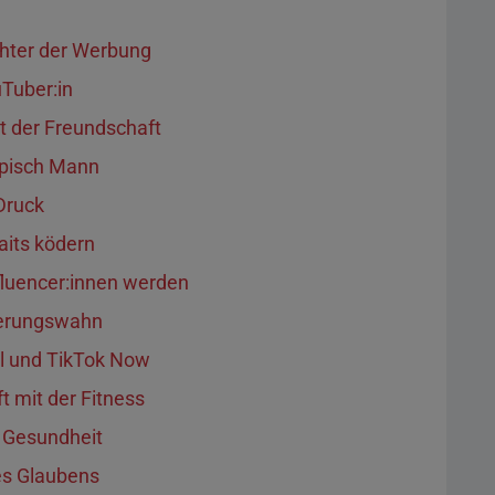
chter der Werbung
Tuber:in
t der Freundschaft
ypisch Mann
Druck
aits ködern
fluencer:innen werden
ierungswahn
al und TikTok Now
 mit der Fitness
 Gesundheit
es Glaubens