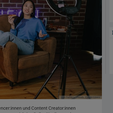
Ivan Samkov
Pexels
Pexels-Lizenz
uencer:innen und Content Creator:innen