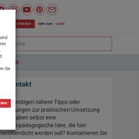
Wiener
Bildungsserver
oder zum
LOGIN
JETZT REGISTRIEREN
auf
sind
chbegriff
Facebook
eren
.
d
LUNGEN
en Sie
Kontakt
Sie benötigen nähere Tipps oder
EREN
Anregungen zur praktischen Umsetzung
oder haben selbst eine
medienpädagogische Idee, die hier
veröffentlicht werden soll? Kontaktieren Sie