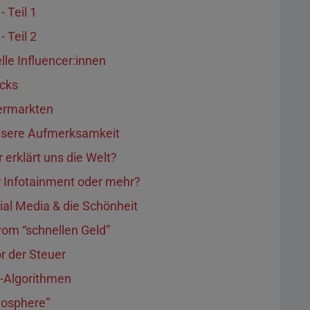
 Teil 1
 Teil 2
lle Influencer:innen
icks
ermarkten
nsere Aufmerksamkeit
erklärt uns die Welt?
r Infotainment oder mehr?
ial Media & die Schönheit
vom “schnellen Geld”
r der Steuer
-Algorithmen
nosphere”