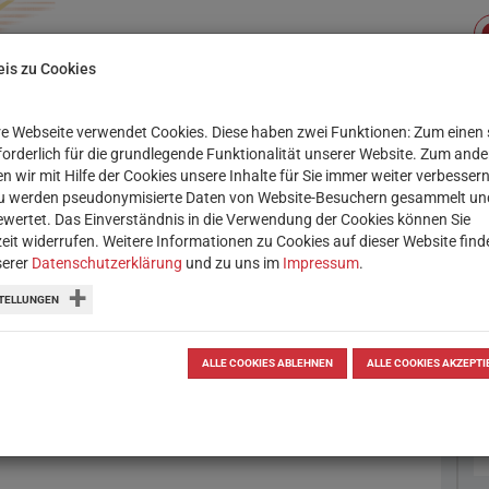
is zu Cookies
e Webseite verwendet Cookies. Diese haben zwei Funktionen: Zum einen 
Su
XIS
SERVICE
WORKSHOPS
rforderlich für die grundlegende Funktionalität unserer Website. Zum and
n wir mit Hilfe der Cookies unsere Inhalte für Sie immer weiter verbessern
u werden pseudonymisierte Daten von Website-Besuchern gesammelt un
OBOTIK & CODING
LERN-APPS
THEMENSAMM
wertet. Das Einverständnis in die Verwendung der Cookies können Sie
zeit widerrufen. Weitere Informationen zu Cookies auf dieser Website find
serer
Datenschutzerklärung
und zu uns im
Impressum
.
TELLUNGEN
ALLE COOKIES ABLEHNEN
ALLE COOKIES AKZEPTI
en: Objekte mit animierten
 erwecken