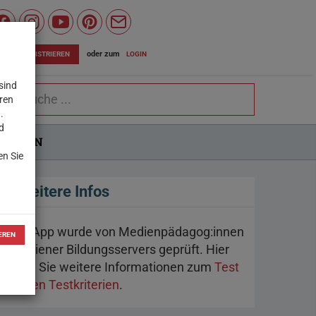
Wiener
Bildungsserver
oder zum
LOGIN
JETZT REGISTRIEREN
auf
sind
chbegriff
Facebook
eren
.
d
LUNGEN
en Sie
Weitere Infos
Jede App wurde von Medienpädagog:innen
EREN
des Wiener Bildungsservers geprüft. Hier
finden Sie weitere Informationen zum
Test
und den Testkriterien
.