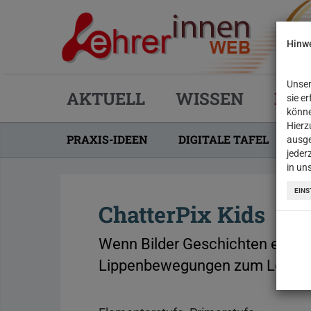
Hinwe
Unser
AKTUELL
WISSEN
PRA
sie e
könne
Hierz
PRAXIS-IDEEN
DIGITALE TAFEL
R
ausge
jeder
in un
EINS
ChatterPix Kids
Wenn Bilder Geschichten erzähl
Lippenbewegungen zum Leben