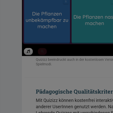
Quizizz beeindruckt auch in der kostenlosen Vers
Spielmodi.
Pädagogische Qualitätskrite
Mit Quizizz können kostenfrei interakti
anderer UserInnen genutzt werden. Nac
Lehrende Quizzes mit verschiedenen 