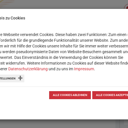
is zu Cookies
e Webseite verwendet Cookies. Diese haben zwei Funktionen: Zum einen 
Su
XIS
SERVICE
WORKSHOPS
rforderlich für die grundlegende Funktionalität unserer Website. Zum and
n wir mit Hilfe der Cookies unsere Inhalte für Sie immer weiter verbessern
u werden pseudonymisierte Daten von Website-Besuchern gesammelt un
OBOTIK & CODING
LERN-APPS
THEMENSAMM
wertet. Das Einverständnis in die Verwendung der Cookies können Sie
zeit widerrufen. Weitere Informationen zu Cookies auf dieser Website find
serer
Datenschutzerklärung
und zu uns im
Impressum
.
TELLUNGEN
ALLE COOKIES ABLEHNEN
ALLE COOKIES AKZEPTI
 Quizzes mit verschiedensten