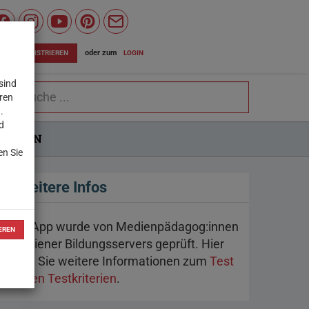
Wiener
Bildungsserver
oder zum
LOGIN
JETZT REGISTRIEREN
auf
sind
chbegriff
Facebook
eren
.
d
LUNGEN
en Sie
Weitere Infos
Jede App wurde von Medienpädagog:innen
EREN
des Wiener Bildungsservers geprüft. Hier
finden Sie weitere Informationen zum
Test
und den Testkriterien
.