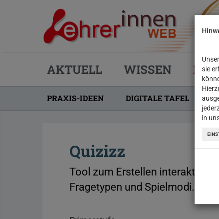
Hinwe
Unser
AKTUELL
WISSEN
PRA
sie e
könne
Hierz
PRAXIS-IDEEN
DIGITALE TAFEL
R
ausge
jeder
in un
EINS
Quizizz
Tool zum Erstellen interaktiver
Fragetypen und Spielmodi.