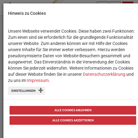
PROFIL
SUCHBEGRIFF
NAVIG
Hinweis zu Cookies
VERWALTEN
Unsere Webseite verwendet Cookies. Diese haben zwei Funktionen:
IWalk
Zum einen sind sie erforderlich für die grundlegende Funktionalität
unserer Website. Zum anderen können wir mit Hilfe der Cookies
unsere Inhalte für Sie immer weiter verbessern. Hierzu werden
Interaktive Anwendung mit
pseudonymisierte Daten von Website-Besuchern gesammelt und
ausgewertet. Das Einverständnis in die Verwendung der Cookies
Informationen und kritischer
können Sie jederzeit widerrufen. Weitere Informationen zu Cookies
Beleuchtung von KZ-Gedenkstätten.
auf dieser Website finden Sie in unserer
Datenschutzerklärung
und
zu uns im
Impressum
.
EINSTELLUNGEN
Sek. 1, Sek. 2
ALLE COOKIES ABLEHNEN
ALLE COOKIES AKZEPTIEREN