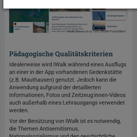
IWalk (Screenshot)
USC Shoah Foundation
Pädagogische Qualitätskriterien
Idealerweise wird IWalk während eines Ausflugs
an einer in der App vorhandenen Gedenkstätte
(z.B. Mauthausen) genutzt. Jedoch kann die
Anwendung aufgrund der detaillierten
Informationen, Fotos und Zeitzeug:innen-Videos
auch außerhalb eines Lehrausgangs verwendet
werden.
Vor der Benützung von IWalk ist es notwendig,
die Themen Antisemitismus,
Nationalsozialismus und den geschichtliche