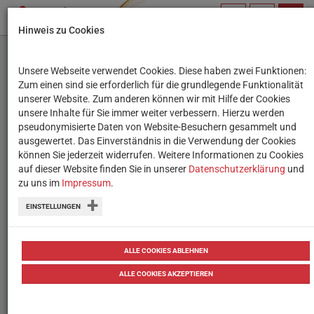
PROFIL
SUCHBEGRIFF
NAVIG
Hinweis zu Cookies
VERWALTEN
Unsere Webseite verwendet Cookies. Diese haben zwei Funktionen:
Testmoz
Zum einen sind sie erforderlich für die grundlegende Funktionalität
unserer Website. Zum anderen können wir mit Hilfe der Cookies
unsere Inhalte für Sie immer weiter verbessern. Hierzu werden
Ein Quiztool für verschiedene
pseudonymisierte Daten von Website-Besuchern gesammelt und
ausgewertet. Das Einverständnis in die Verwendung der Cookies
Quizformate.
können Sie jederzeit widerrufen. Weitere Informationen zu Cookies
auf dieser Website finden Sie in unserer
Datenschutzerklärung
und
zu uns im
Impressum
.
Primarstufe
EINSTELLUNGEN
Sekundarstufe 1
ALLE COOKIES ABLEHNEN
Sekundarstufe 2
ALLE COOKIES AKZEPTIEREN