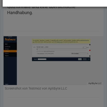
Das Online-Tool Testmoz bietet verschiedene
Quizformate und eine übersichtliche
Handhabung.
Aptibyte LLC
Screenshot von Testmoz von Aptibyte LLC