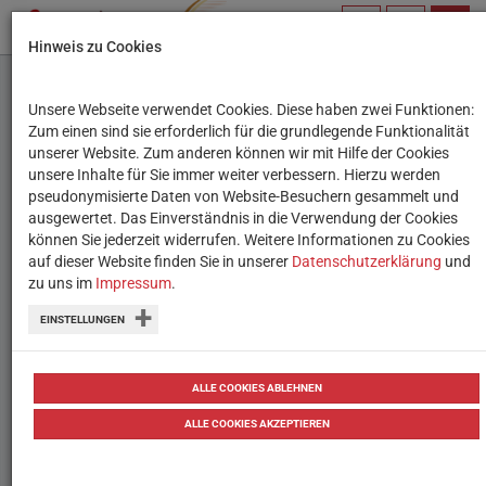
PROFIL
SUCHBEGRIFF
NAVIG
Hinweis zu Cookies
VERWALTEN
Unsere Webseite verwendet Cookies. Diese haben zwei Funktionen:
Datak
Zum einen sind sie erforderlich für die grundlegende Funktionalität
unserer Website. Zum anderen können wir mit Hilfe der Cookies
unsere Inhalte für Sie immer weiter verbessern. Hierzu werden
Ein detailliertes Lernspiel, um das
pseudonymisierte Daten von Website-Besuchern gesammelt und
ausgewertet. Das Einverständnis in die Verwendung der Cookies
Thema Datenschutz kritisch zu
können Sie jederzeit widerrufen. Weitere Informationen zu Cookies
hinterfragen.
auf dieser Website finden Sie in unserer
Datenschutzerklärung
und
zu uns im
Impressum
.
EINSTELLUNGEN
Ende Sek. 1 & Sek. 2
ALLE COOKIES ABLEHNEN
ALLE COOKIES AKZEPTIEREN