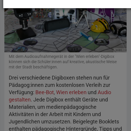
WiBS / Hend
Mit dem Audioaufnahmegerät in der "Wien erleben"-Digibox
können sich die Schüler:innen auf kreative, akustische Weise
mit der Stadt beschäftigen.
Drei verschiedene Digiboxen stehen nun für
Pädagog:innen zum kostenlosen Verleih zur
Verfügung:
Bee-Bot
,
Wien erleben
und
Audio
gestalten
. Jede Digibox enthält Geräte und
Materialien, um medienpädagogische
Aktivitäten in der Arbeit mit Kindern und
Jugendlichen umzusetzen. Beigelegte Booklets
enthalten pädagogische Hintergründe, Tipps und