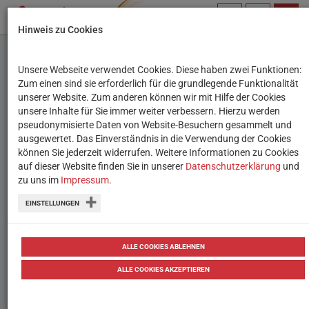
PROFIL
SUCHBEGRIFF
NAVIG
Hinweis zu Cookies
VERWALTEN
Unsere Webseite verwendet Cookies. Diese haben zwei Funktionen:
Digibox-Tipp: Wien zum
Zum einen sind sie erforderlich für die grundlegende Funktionalität
unserer Website. Zum anderen können wir mit Hilfe der Cookies
Hören
unsere Inhalte für Sie immer weiter verbessern. Hierzu werden
pseudonymisierte Daten von Website-Besuchern gesammelt und
ausgewertet. Das Einverständnis in die Verwendung der Cookies
Mit der Digibox “Wien erleben” können
können Sie jederzeit widerrufen. Weitere Informationen zu Cookies
sich die Schüler:innen akustisch mit der
auf dieser Website finden Sie in unserer
Datenschutzerklärung
und
zu uns im
Impressum
.
Stadt Wien auseinandersetzen.
EINSTELLUNGEN
04.06.2024
Tipps
ALLE COOKIES ABLEHNEN
ALLE COOKIES AKZEPTIEREN