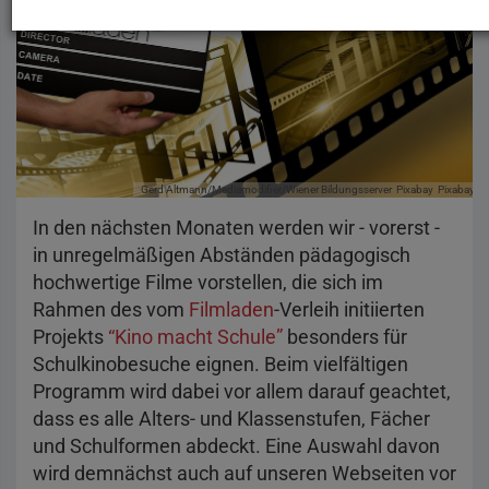
Gerd Altmann/Mediamodifier/Wiener Bildungsserver
Pixabay
Pixabay-Li
In den nächsten Monaten werden wir - vorerst -
in unregelmäßigen Abständen pädagogisch
hochwertige Filme vorstellen, die sich im
Rahmen des vom
Filmladen
-Verleih initiierten
Projekts
“Kino macht Schule”
besonders für
Schulkinobesuche eignen. Beim vielfältigen
Programm wird dabei vor allem darauf geachtet,
dass es alle Alters- und Klassenstufen, Fächer
und Schulformen abdeckt. Eine Auswahl davon
wird demnächst auch auf unseren Webseiten vor