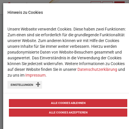
PROFIL
SUCHBEGRIFF
NAVIG
Hinweis zu Cookies
VERWALTEN
Unsere Webseite verwendet Cookies. Diese haben zwei Funktionen:
Film ab! “Kino macht
Zum einen sind sie erforderlich für die grundlegende Funktionalität
unserer Website. Zum anderen können wir mit Hilfe der Cookies
Schule” jetzt auch beim
unsere Inhalte für Sie immer weiter verbessern. Hierzu werden
pseudonymisierte Daten von Website-Besuchern gesammelt und
WiBS
ausgewertet. Das Einverständnis in die Verwendung der Cookies
können Sie jederzeit widerrufen. Weitere Informationen zu Cookies
auf dieser Website finden Sie in unserer
Pädagogisch wertvolle Filme in
Datenschutzerklärung
und
zu uns im
Impressum
.
Kooperation mit dem Verleih Filmladen
EINSTELLUNGEN
09.03.2023
ALLE COOKIES ABLEHNEN
ALLE COOKIES AKZEPTIEREN