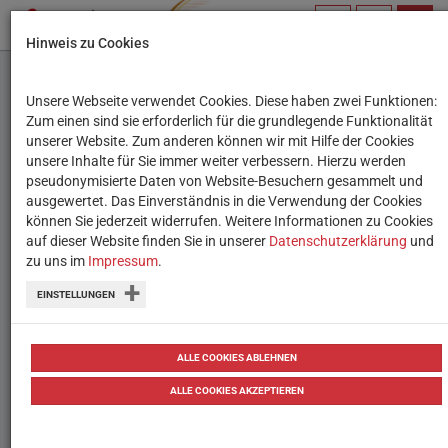
PROFIL
SUCHBEGRIFF
NAVIG
Hinweis zu Cookies
VERWALTEN
Unsere Webseite verwendet Cookies. Diese haben zwei Funktionen:
Kostenloses
Zum einen sind sie erforderlich für die grundlegende Funktionalität
unserer Website. Zum anderen können wir mit Hilfe der Cookies
Unterrichtsmaterial:
unsere Inhalte für Sie immer weiter verbessern. Hierzu werden
pseudonymisierte Daten von Website-Besuchern gesammelt und
„Informieren und
ausgewertet. Das Einverständnis in die Verwendung der Cookies
können Sie jederzeit widerrufen. Weitere Informationen zu Cookies
Recherchieren“
auf dieser Website finden Sie in unserer
Datenschutzerklärung
und
zu uns im
Impressum
.
Auf appcamps.de wurden neue
EINSTELLUNGEN
Unterrichtsmaterialien veröffentlicht,
unter anderem zum Thema
ALLE COOKIES ABLEHNEN
Medienkompetenz.
ALLE COOKIES AKZEPTIEREN
von
Tanja Waculik
24.07.2018
Tipps