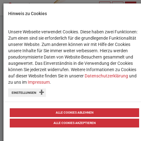
PROFIL
SUCHBEGRIFF
NAVIG
Hinweis zu Cookies
VERWALTEN
Unsere Webseite verwendet Cookies. Diese haben zwei Funktionen:
Online-Workshops für
Zum einen sind sie erforderlich für die grundlegende Funktionalität
unserer Website. Zum anderen können wir mit Hilfe der Cookies
Lehrende: Jetzt
unsere Inhalte für Sie immer weiter verbessern. Hierzu werden
pseudonymisierte Daten von Website-Besuchern gesammelt und
anmelden!
ausgewertet. Das Einverständnis in die Verwendung der Cookies
können Sie jederzeit widerrufen. Weitere Informationen zu Cookies
auf dieser Website finden Sie in unserer
Fortbildung via Zoom: Viele Workshops
Datenschutzerklärung
und
zu uns im
Impressum
.
des Wiener Bildungsservers werden
EINSTELLUNGEN
online abgehalten.
20.01.2021
ALLE COOKIES ABLEHNEN
ALLE COOKIES AKZEPTIEREN