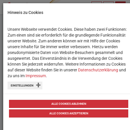
PROFIL
SUCHBEGRIFF
NAVIG
Hinweis zu Cookies
VERWALTEN
Unsere Webseite verwendet Cookies. Diese haben zwei Funktionen:
„Schule Digital“: WLAN-
Zum einen sind sie erforderlich für die grundlegende Funktionalität
unserer Website. Zum anderen können wir mit Hilfe der Cookies
Ausbau an Wiener
unsere Inhalte für Sie immer weiter verbessern. Hierzu werden
pseudonymisierte Daten von Website-Besuchern gesammelt und
Schulen startet
ausgewertet. Das Einverständnis in die Verwendung der Cookies
können Sie jederzeit widerrufen. Weitere Informationen zu Cookies
auf dieser Website finden Sie in unserer
Bis Ende 2022 sollen alle Wiener
Datenschutzerklärung
und
zu uns im
Impressum
.
Mittelschulen und Berufsschulen mit
EINSTELLUNGEN
WLAN ausgestattet sein.
von
OTS (PID)
01.07.2019
ALLE COOKIES ABLEHNEN
ALLE COOKIES AKZEPTIEREN