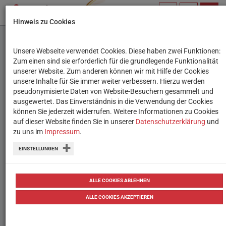
PROFIL
SUCHBEGRIFF
NAVIG
Hinweis zu Cookies
VERWALTEN
Unsere Webseite verwendet Cookies. Diese haben zwei Funktionen:
One Up Island
Zum einen sind sie erforderlich für die grundlegende Funktionalität
unserer Website. Zum anderen können wir mit Hilfe der Cookies
unsere Inhalte für Sie immer weiter verbessern. Hierzu werden
Ein kostenloses Multiplayer-Spiel zu den
pseudonymisierte Daten von Website-Besuchern gesammelt und
ausgewertet. Das Einverständnis in die Verwendung der Cookies
Themen Demokratie und
können Sie jederzeit widerrufen. Weitere Informationen zu Cookies
gesellschaftliche
auf dieser Website finden Sie in unserer
Datenschutzerklärung
und
zu uns im
Impressum
.
Entscheidungsprozesse.
EINSTELLUNGEN
Sek. 1, Sek. 2
ALLE COOKIES ABLEHNEN
ALLE COOKIES AKZEPTIEREN