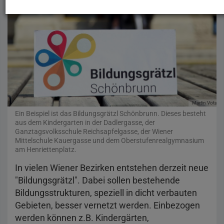
Martin Votava
Ein Beispiel ist das Bildungsgrätzl Schönbrunn. Dieses besteht
aus dem Kindergarten in der Dadlergasse, der
Ganztagsvolksschule Reichsapfelgasse, der Wiener
Mittelschule Kauergasse und dem Oberstufenrealgymnasium
am Henriettenplatz.
In vielen Wiener Bezirken entstehen derzeit neue
"Bildungsgrätzl". Dabei sollen bestehende
Bildungsstrukturen, speziell in dicht verbauten
Gebieten, besser vernetzt werden. Einbezogen
werden können z.B. Kindergärten,