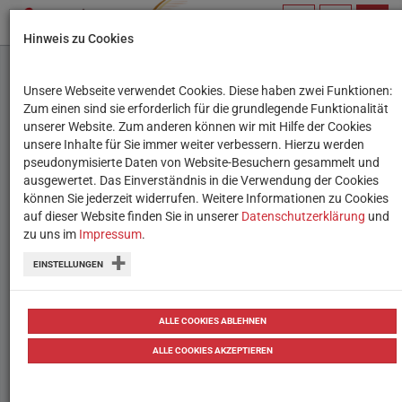
PROFIL
SUCHBEGRIFF
NAVIG
Hinweis zu Cookies
VERWALTEN
Unsere Webseite verwendet Cookies. Diese haben zwei Funktionen:
Bis zu 5.000 Euro
Zum einen sind sie erforderlich für die grundlegende Funktionalität
unserer Website. Zum anderen können wir mit Hilfe der Cookies
Förderung von
unsere Inhalte für Sie immer weiter verbessern. Hierzu werden
pseudonymisierte Daten von Website-Besuchern gesammelt und
Bildungsgrätzl-Projekten
ausgewertet. Das Einverständnis in die Verwendung der Cookies
können Sie jederzeit widerrufen. Weitere Informationen zu Cookies
auf dieser Website finden Sie in unserer
Ideen und Projekte zum Thema "It takes
Datenschutzerklärung
und
zu uns im
Impressum
.
a Grätzl to raise a child" können nun mit
EINSTELLUNGEN
bis zu 5.000 Euro gefördert werden.
von
Tanja Waculik
13.11.2017
ALLE COOKIES ABLEHNEN
ALLE COOKIES AKZEPTIEREN