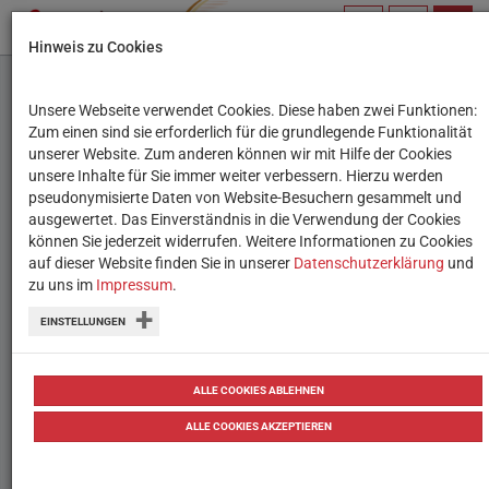
PROFIL
SUCHBEGRIFF
NAVIG
Hinweis zu Cookies
VERWALTEN
Unsere Webseite verwendet Cookies. Diese haben zwei Funktionen:
Für Fachtagung '26:
Zum einen sind sie erforderlich für die grundlegende Funktionalität
unserer Website. Zum anderen können wir mit Hilfe der Cookies
Engagierte Jugendliche
unsere Inhalte für Sie immer weiter verbessern. Hierzu werden
pseudonymisierte Daten von Website-Besuchern gesammelt und
gesucht
ausgewertet. Das Einverständnis in die Verwendung der Cookies
können Sie jederzeit widerrufen. Weitere Informationen zu Cookies
auf dieser Website finden Sie in unserer
Gemeinsam mit Saferinternet.at das
Datenschutzerklärung
und
zu uns im
Impressum
.
Programm gestalten
EINSTELLUNGEN
02.10.2025
Tipps
ALLE COOKIES ABLEHNEN
ALLE COOKIES AKZEPTIEREN