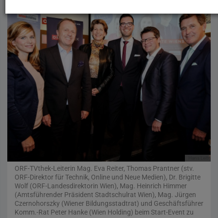
Hans Leitner
ORF-TVthek-Leiterin Mag. Eva Reiter, Thomas Prantner (stv.
ORF-Direktor für Technik, Online und Neue Medien), Dr. Brigitte
Wolf (ORF-Landesdirektorin Wien), Mag. Heinrich Himmer
(Amtsführender Präsident Stadtschulrat Wien), Mag. Jürgen
Czernohorszky (Wiener Bildungsstadtrat) und Geschäftsführer
Komm.-Rat Peter Hanke (Wien Holding) beim Start-Event zu