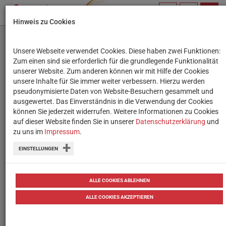
PROFIL
SUCHBEGRIFF
NAVIG
Hinweis zu Cookies
VERWALTEN
Unsere Webseite verwendet Cookies. Diese haben zwei Funktionen:
Multimedialer
Zum einen sind sie erforderlich für die grundlegende Funktionalität
unserer Website. Zum anderen können wir mit Hilfe der Cookies
Unterricht: Neues ORF-
unsere Inhalte für Sie immer weiter verbessern. Hierzu werden
pseudonymisierte Daten von Website-Besuchern gesammelt und
Videoarchiv zur
ausgewertet. Das Einverständnis in die Verwendung der Cookies
können Sie jederzeit widerrufen. Weitere Informationen zu Cookies
"Geschichte Wiens"
auf dieser Website finden Sie in unserer
Datenschutzerklärung
und
zu uns im
Impressum
.
Unterricht über die Geschichte Wiens
EINSTELLUNGEN
kann nun kostenlos multimedial ergänzt
werden. Der ORF, die Stadt Wien und der
ALLE COOKIES ABLEHNEN
Wiener Stadtschulrat machen’s möglich.
ALLE COOKIES AKZEPTIEREN
von
Tanja Waculik
12.10.2017