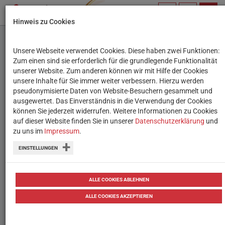
PROFIL
SUCHBEGRIFF
NAVIG
Hinweis zu Cookies
VERWALTEN
Unsere Webseite verwendet Cookies. Diese haben zwei Funktionen:
Nationalbibliothek
Zum einen sind sie erforderlich für die grundlegende Funktionalität
unserer Website. Zum anderen können wir mit Hilfe der Cookies
fördert
unsere Inhalte für Sie immer weiter verbessern. Hierzu werden
pseudonymisierte Daten von Website-Besuchern gesammelt und
Medienkompetenz
ausgewertet. Das Einverständnis in die Verwendung der Cookies
können Sie jederzeit widerrufen. Weitere Informationen zu Cookies
auf dieser Website finden Sie in unserer
Mit "FakeHunter", "Abookkalypse", etc.
Datenschutzerklärung
und
zu uns im
Impressum
.
auch spezielles Angebot für Schulen
EINSTELLUNGEN
16.11.2022
ALLE COOKIES ABLEHNEN
ALLE COOKIES AKZEPTIEREN