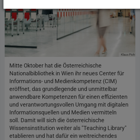
Klaus Pichler
Mitte Oktober hat die Österreichische
Nationalbibliothek in Wien ihr neues Center für
Informations- und Medienkompetenz (CIM)
eröffnet, das grundlegende und unmittelbar
anwendbare Kompetenzen für einen effizienten
und verantwortungsvollen Umgang mit digitalen
Informationsquellen und Medien vermitteln
soll. Damit will sich die österreichische
Wissensinstitution weiter als "Teaching Library"
etablieren und hat dafür ein weitreichendes