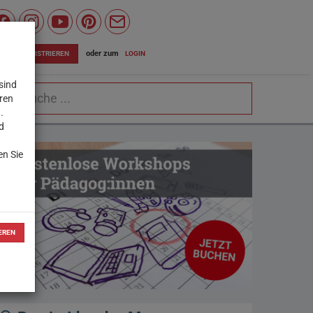
Wiener
Bildungsserver
oder zum
LOGIN
JETZT REGISTRIEREN
auf
sind
chbegriff
Facebook
eren
.
d
en Sie
EREN