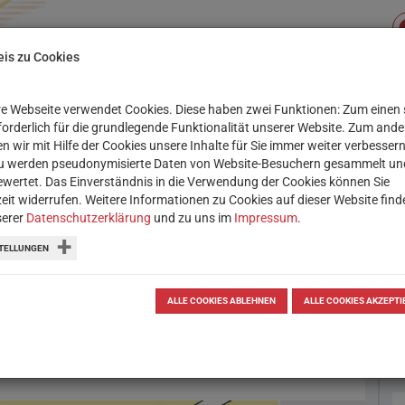
is zu Cookies
e Webseite verwendet Cookies. Diese haben zwei Funktionen: Zum einen 
Su
XIS
SERVICE
WORKSHOPS
rforderlich für die grundlegende Funktionalität unserer Website. Zum and
n wir mit Hilfe der Cookies unsere Inhalte für Sie immer weiter verbessern
u werden pseudonymisierte Daten von Website-Besuchern gesammelt un
wertet. Das Einverständnis in die Verwendung der Cookies können Sie
zeit widerrufen. Weitere Informationen zu Cookies auf dieser Website find
serer
Datenschutzerklärung
und zu uns im
Impressum
.
ve Bilder selbst
TELLUNGEN
dem kostenlosen Webtool Thinglink
ALLE COOKIES ABLEHNEN
ALLE COOKIES AKZEPTI
den.