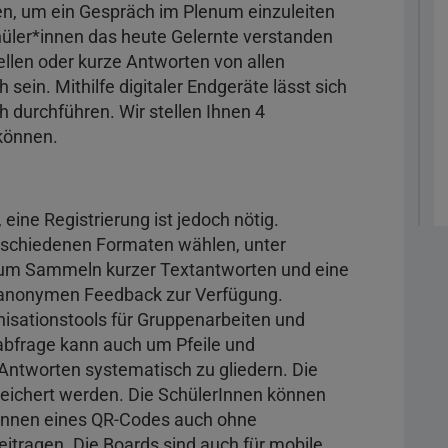
en, um ein Gespräch im Plenum einzuleiten
hüler*innen das heute Gelernte verstanden
tellen oder kurze Antworten von allen
sein. Mithilfe digitaler Endgeräte lässt sich
h durchführen. Wir stellen Ihnen 4
 können.
eine Registrierung ist jedoch nötig.
rschiedenen Formaten wählen, unter
um Sammeln kurzer Textantworten und eine
, anonymen Feedback zur Verfügung.
sationstools für Gruppenarbeiten und
bfrage kann auch um Pfeile und
Antworten systematisch zu gliedern. Die
speichert werden. Die SchülerInnen können
cannen eines QR-Codes auch ohne
itragen. Die Boards sind auch für mobile