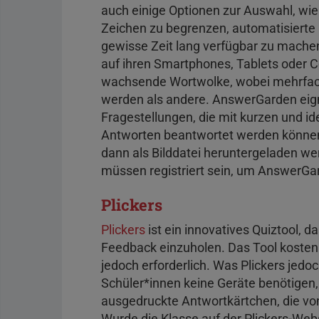
auch einige Optionen zur Auswahl, wie
Zeichen zu begrenzen, automatisierte B
gewisse Zeit lang verfügbar zu machen
auf ihren Smartphones, Tablets oder
wachsende Wortwolke, wobei mehrfach
werden als andere. AnswerGarden eigne
Fragestellungen, die mit kurzen und 
Antworten beantwortet werden können
dann als Bilddatei heruntergeladen w
müssen registriert sein, um AnswerGa
Plickers
Plickers
ist ein innovatives Quiztool, 
Feedback einzuholen. Das Tool kostenl
jedoch erforderlich. Was Plickers jedoc
Schüler*innen keine Geräte benötigen
ausgedruckte Antwortkärtchen, die v
Wurde die Klasse auf der Plickers-Web