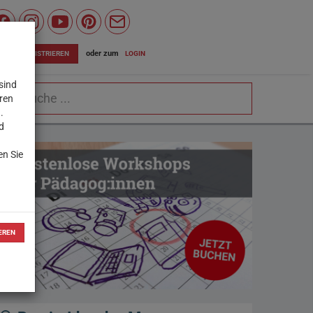
Wiener
Bildungsserver
oder zum
LOGIN
JETZT REGISTRIEREN
auf
sind
chbegriff
Facebook
eren
.
d
en Sie
EREN