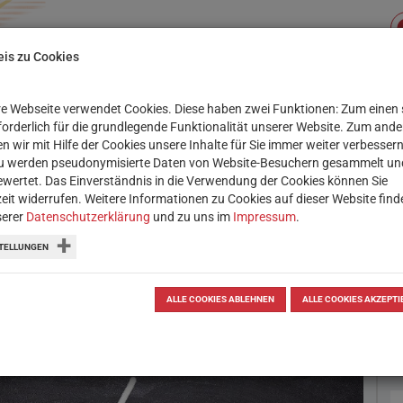
is zu Cookies
e Webseite verwendet Cookies. Diese haben zwei Funktionen: Zum einen 
Su
XIS
SERVICE
WORKSHOPS
rforderlich für die grundlegende Funktionalität unserer Website. Zum and
n wir mit Hilfe der Cookies unsere Inhalte für Sie immer weiter verbessern
u werden pseudonymisierte Daten von Website-Besuchern gesammelt un
wertet. Das Einverständnis in die Verwendung der Cookies können Sie
zeit widerrufen. Weitere Informationen zu Cookies auf dieser Website find
serer
Datenschutzerklärung
und zu uns im
Impressum
.
r den Unterricht
TELLUNGEN
llen SchülerInnen sammeln oder
Tools machen es möglich.
ALLE COOKIES ABLEHNEN
ALLE COOKIES AKZEPTI