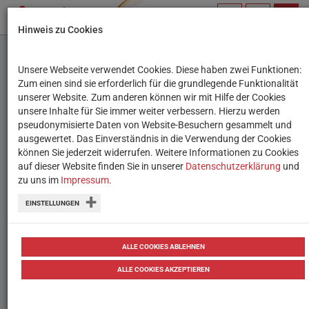
PROFIL
SUCHBEGRIFF
NAVIG
Hinweis zu Cookies
VERWALTEN
Unsere Webseite verwendet Cookies. Diese haben zwei Funktionen:
Kollaboratives Arbeiten
Zum einen sind sie erforderlich für die grundlegende Funktionalität
unserer Website. Zum anderen können wir mit Hilfe der Cookies
mit Etherpads
unsere Inhalte für Sie immer weiter verbessern. Hierzu werden
pseudonymisierte Daten von Website-Besuchern gesammelt und
ausgewertet. Das Einverständnis in die Verwendung der Cookies
Gemeinsam an einem Text zu arbeiten,
können Sie jederzeit widerrufen. Weitere Informationen zu Cookies
ohne sich am selben Ort befinden oder
auf dieser Website finden Sie in unserer
Datenschutzerklärung
und
zu uns im
Impressum
.
sich registrieren zu müssen: Etherpads
EINSTELLUNGEN
machen's möglich.
von
Tanja Waculik
20.02.2018
Tipps
ALLE COOKIES ABLEHNEN
ALLE COOKIES AKZEPTIEREN