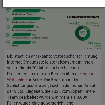
Internet Ombudsst
Die staatlich anerkannte Verbraucherschlichtung
Internet Ombudsstelle steht Konsument:innen
seit mehr als 20 Jahren bei rechtlichen
Problemen im digitalen Bereich über die
eigene
Webseite
zur Seite. Die Bedeutung der
Schlichtungsstelle zeigt sich in der hohen Anzahl
der 8.738 Eingaben, die 2022 vom Expert:innen-
Team bearbeitet wurden. In mehr als 3.000
Fällen wurde eine außergerichtliche