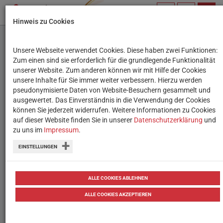
PROFIL
SUCHBEGRIFF
NAVIG
Hinweis zu Cookies
VERWALTEN
Unsere Webseite verwendet Cookies. Diese haben zwei Funktionen:
Immer häufiger
Zum einen sind sie erforderlich für die grundlegende Funktionalität
unserer Website. Zum anderen können wir mit Hilfe der Cookies
Probleme beim Online-
unsere Inhalte für Sie immer weiter verbessern. Hierzu werden
pseudonymisierte Daten von Website-Besuchern gesammelt und
Shopping
ausgewertet. Das Einverständnis in die Verwendung der Cookies
können Sie jederzeit widerrufen. Weitere Informationen zu Cookies
auf dieser Website finden Sie in unserer
Streitigkeiten um Widerrufsrecht,
Datenschutzerklärung
und
zu uns im
Impressum
.
ausbleibende Lieferungen und
EINSTELLUNGEN
Gewährleistung die wichtigsten Themen
13.04.2023
ALLE COOKIES ABLEHNEN
ALLE COOKIES AKZEPTIEREN