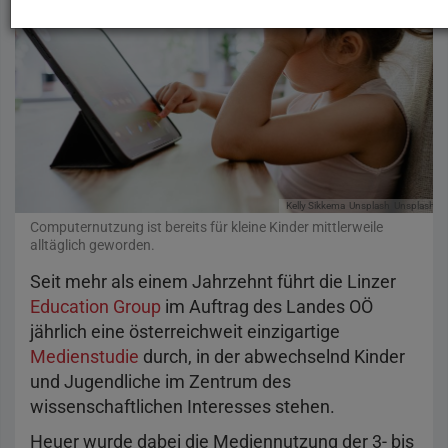
Kelly Sikkema
Unsplash
Unsplash-Li
Computernutzung ist bereits für kleine Kinder mittlerweile
alltäglich geworden.
Seit mehr als einem Jahrzehnt führt die Linzer
Education Group
im Auftrag des Landes OÖ
jährlich eine österreichweit einzigartige
Medienstudie
durch, in der abwechselnd Kinder
und Jugendliche im Zentrum des
wissenschaftlichen Interesses stehen.
Heuer wurde dabei die Mediennutzung der 3- bis