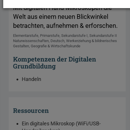
Mit digitalen Hand-Mikroskopen die
Welt aus einem neuen Blickwinkel
betrachten, aufnehmen & erforschen.
Elementarstufe
Primarstufe
Sekundarstufe I
Sekundarstufe II
Naturwissenschaften
Deutsch
Werkerziehung & bildnerisches
Gestalten
Geografie & Wirtschaftskunde
Kompetenzen der Digitalen
Grundbildung
Handeln
Ressourcen
Ein digitales Mikroskop (WiFi/USB-