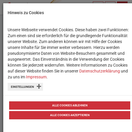
PROFIL
SUCHBEGRIFF
NAVIG
Hinweis zu Cookies
VERWALTEN
Kontakt
Unsere Webseite verwendet Cookies. Diese haben zwei Funktionen:
Erweiterte
Zum einen sind sie erforderlich für die grundlegende Funktionalität
Informationen
Sie benötigen nähere Tipps oder Anregungen zur
unserer Website. Zum anderen können wir mit Hilfe der Cookies
unsere Inhalte für Sie immer weiter verbessern. Hierzu werden
praktischen Umsetzung oder haben selbst eine
pseudonymisierte Daten von Website-Besuchern gesammelt und
medienpädagogische Idee, die hier veröffentlicht
ausgewertet. Das Einverständnis in die Verwendung der Cookies
werden soll? Kontaktieren Sie uns!
können Sie jederzeit widerrufen. Weitere Informationen zu Cookies
auf dieser Website finden Sie in unserer
Datenschutzerklärung
und
zu uns im
Impressum
.
JETZT KONTAKTIEREN
EINSTELLUNGEN
ALLE COOKIES ABLEHNEN
Die Welt durchs
ALLE COOKIES AKZEPTIEREN
Mikroskop