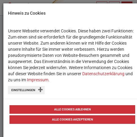
PROFIL
SUCHBEGRIFF
NAVIG
Hinweis zu Cookies
VERWALTEN
Unsere Webseite verwendet Cookies. Diese haben zwei Funktionen:
Das Krümelprojekt
Zum einen sind sie erforderlich für die grundlegende Funktionalität
unserer Website. Zum anderen können wir mit Hilfe der Cookies
unsere Inhalte für Sie immer weiter verbessern. Hierzu werden
Hund Krümel kann spüren, ob jemand
pseudonymisierte Daten von Website-Besuchern gesammelt und
ausgewertet. Das Einverständnis in die Verwendung der Cookies
einsam oder traurig ist und versucht
können Sie jederzeit widerrufen. Weitere Informationen zu Cookies
diese Menschen zu trösten. So bringt
auf dieser Website finden Sie in unserer
Datenschutzerklärung
und
zu uns im
Impressum
.
der tierische Besucher in Emmas
Familie einiges durcheinander.
EINSTELLUNGEN
ALLE COOKIES ABLEHNEN
Untertitel
Ein Hund auf Glücksmission
ALLE COOKIES AKZEPTIEREN
AutorIn