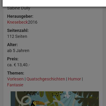
IllustratorIn
Sabine Dully
Herausgeber
Knesebeck
2016
Seitenzahl
112 Seiten
Alter
ab 5 Jahren
Preis
ca. € 13,40.-
Themen
Vorlesen
|
Quatschgeschichten
|
Humor
|
Fantasie