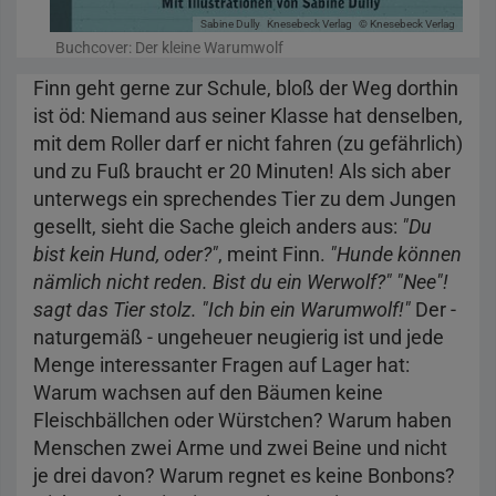
Sabine Dully
Knesebeck Verlag
© Knesebeck Verlag
Buchcover: Der kleine Warumwolf
Finn geht gerne zur Schule, bloß der Weg dorthin
ist öd: Niemand aus seiner Klasse hat denselben,
mit dem Roller darf er nicht fahren (zu gefährlich)
und zu Fuß braucht er 20 Minuten! Als sich aber
unterwegs ein sprechendes Tier zu dem Jungen
gesellt, sieht die Sache gleich anders aus:
"Du
bist kein Hund, oder?"
, meint Finn.
"Hunde können
nämlich nicht reden. Bist du ein Werwolf?" "Nee"!
sagt das Tier stolz. "Ich bin ein Warumwolf!"
Der -
naturgemäß - ungeheuer neugierig ist und jede
Menge interessanter Fragen auf Lager hat:
Warum wachsen auf den Bäumen keine
Fleischbällchen oder Würstchen? Warum haben
Menschen zwei Arme und zwei Beine und nicht
je drei davon? Warum regnet es keine Bonbons?