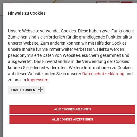
PROFIL
SUCHBEGRIFF
NAVIG
Hinweis zu Cookies
VERWALTEN
Unsere Webseite verwendet Cookies. Diese haben zwei Funktionen:
Der kleine Warumwolf
Zum einen sind sie erforderlich für die grundlegende Funktionalität
unserer Website. Zum anderen können wir mit Hilfe der Cookies
unsere Inhalte für Sie immer weiter verbessern. Hierzu werden
Ein witziges Vorlesebuch, das von den
pseudonymisierte Daten von Website-Besuchern gesammelt und
ausgewertet. Das Einverständnis in die Verwendung der Cookies
fantasiereichen Gesprächen zwischen
können Sie jederzeit widerrufen. Weitere Informationen zu Cookies
Finn und dem immerzu knifflige Fragen
auf dieser Website finden Sie in unserer
Datenschutzerklärung
und
zu uns im
Impressum
.
stellenden Warumwolf erzählt.
EINSTELLUNGEN
Untertitel
Verrückte Vorlesegeschichten
ALLE COOKIES ABLEHNEN
ALLE COOKIES AKZEPTIEREN
AutorIn
Sylvia Englert