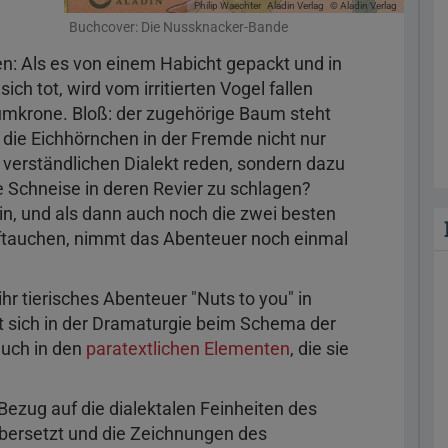
Philip Waechter
Aladin Verlag
© Aladin Verlag
Buchcover: Die Nussknacker-Bande
en: Als es von einem Habicht gepackt und in
ich tot, wird vom irritierten Vogel fallen
aumkrone. Bloß: der zugehörige Baum steht
die Eichhörnchen in der Fremde nicht nur
verständlichen Dialekt reden, sondern dazu
ne Schneise in deren Revier zu schlagen?
ein, und als dann auch noch die zwei besten
tauchen, nimmt das Abenteuer noch einmal
ihr tierisches Abenteuer "Nuts to you" in
 sich in der Dramaturgie beim Schema der
auch in den
paratextlichen Elementen
, die sie
 Bezug auf die dialektalen Feinheiten des
bersetzt und die Zeichnungen des