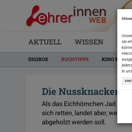
Hinwe
Unser
AKTUELL
WISSEN
PRA
sie e
könne
Hierz
DIGIBOX
BUCHTIPPS
KINO MACHT
ausge
jeder
(CURRENT)
in un
EINS
Die Nussknackerba
Als das Eichhörnchen Jad von e
sich retten, landet aber, weit w
abgeholzt werden soll.