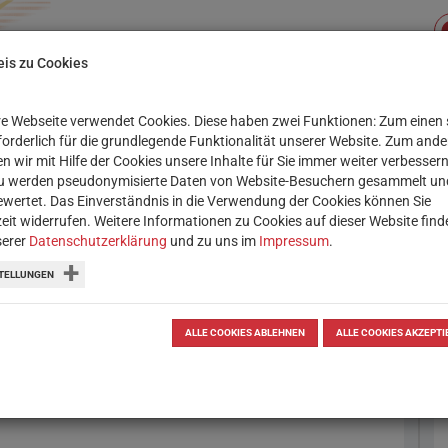
is zu Cookies
e Webseite verwendet Cookies. Diese haben zwei Funktionen: Zum einen 
Su
XIS
SERVICE
WORKSHOPS
rforderlich für die grundlegende Funktionalität unserer Website. Zum and
n wir mit Hilfe der Cookies unsere Inhalte für Sie immer weiter verbessern
u werden pseudonymisierte Daten von Website-Besuchern gesammelt un
 SCHULE
DOWNLOADS
WEBINAR: SCHULWEB
wertet. Das Einverständnis in die Verwendung der Cookies können Sie
zeit widerrufen. Weitere Informationen zu Cookies auf dieser Website find
serer
Datenschutzerklärung
und zu uns im
Impressum
.
TELLUNGEN
nde
ALLE COOKIES ABLEHNEN
ALLE COOKIES AKZEPTI
inem Habicht gepackt wird, kann es
eg von zuhause, in einem Gebiet, das