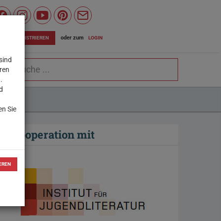
Wiener
Bildungsserver
oder zum
LOGIN
JETZT REGISTRIEREN
auf
sind
chbegriff
Facebook
eren
.
d
SEITE
en Sie
In Kooperation mit
EREN