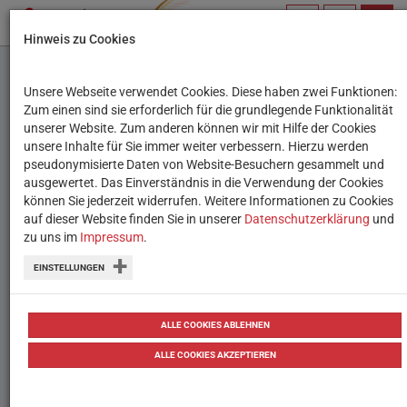
PROFIL
SUCHBEGRIFF
NAVIG
Hinweis zu Cookies
VERWALTEN
Unsere Webseite verwendet Cookies. Diese haben zwei Funktionen:
Ich weiß, heute Nacht
Zum einen sind sie erforderlich für die grundlegende Funktionalität
unserer Website. Zum anderen können wir mit Hilfe der Cookies
werde ich träumen
unsere Inhalte für Sie immer weiter verbessern. Hierzu werden
pseudonymisierte Daten von Website-Besuchern gesammelt und
ausgewertet. Das Einverständnis in die Verwendung der Cookies
Realistisch und hoch poetisch zugleich
können Sie jederzeit widerrufen. Weitere Informationen zu Cookies
wird in lyrischer Prosa über das
auf dieser Website finden Sie in unserer
Datenschutzerklärung
und
zu uns im
Impressum
.
Aufwachsen und die Pubertät in einer
EINSTELLUNGEN
australischen Kleinstadt in den 1960er
Jahren erzählt.
ALLE COOKIES ABLEHNEN
ALLE COOKIES AKZEPTIEREN
AutorIn
Steven Herrick