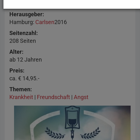
Edward van de Vendel & Roy Looman
Herausgeber
Hamburg
:
Carlsen
2016
Seitenzahl
208 Seiten
Alter
ab 12 Jahren
Preis
ca. € 14,95.-
Themen
Krankheit
|
Freundschaft
|
Angst