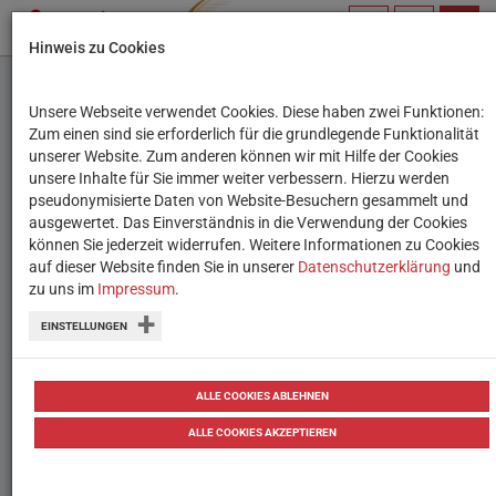
PROFIL
SUCHBEGRIFF
NAVIG
Hinweis zu Cookies
VERWALTEN
Unsere Webseite verwendet Cookies. Diese haben zwei Funktionen:
Krebsmeisterschaft für
Zum einen sind sie erforderlich für die grundlegende Funktionalität
unserer Website. Zum anderen können wir mit Hilfe der Cookies
Anfänger
unsere Inhalte für Sie immer weiter verbessern. Hierzu werden
pseudonymisierte Daten von Website-Besuchern gesammelt und
ausgewertet. Das Einverständnis in die Verwendung der Cookies
Beim 15-jährigen Max wird
können Sie jederzeit widerrufen. Weitere Informationen zu Cookies
Lymphknotenkrebs diagnostiziert.
auf dieser Website finden Sie in unserer
Datenschutzerklärung
und
zu uns im
Impressum
.
Entschlossen stellt er sich der
EINSTELLUNGEN
Krankheit, hat aber dennoch mit
Nebenwirkungen und Ängsten zu
ALLE COOKIES ABLEHNEN
kämpfen.
ALLE COOKIES AKZEPTIEREN
AutorIn