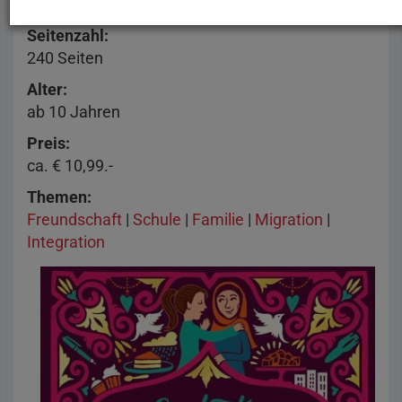
Ars Edition
2018
Seitenzahl
240 Seiten
Alter
ab 10 Jahren
Preis
ca. € 10,99.-
Themen
Freundschaft
|
Schule
|
Familie
|
Migration
|
Integration