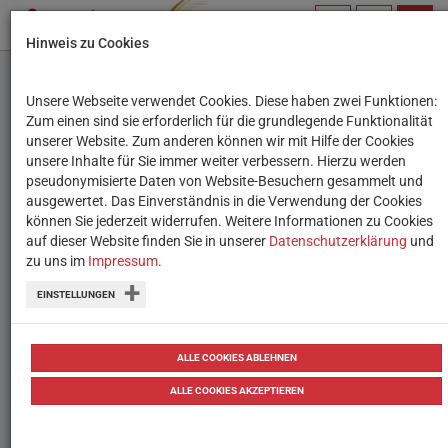
PROFIL
SUCHBEGRIFF
NAVIG
Hinweis zu Cookies
VERWALTEN
Unsere Webseite verwendet Cookies. Diese haben zwei Funktionen:
Sprichst du Schokolade
Zum einen sind sie erforderlich für die grundlegende Funktionalität
unserer Website. Zum anderen können wir mit Hilfe der Cookies
unsere Inhalte für Sie immer weiter verbessern. Hierzu werden
Was tun, wenn man aus
pseudonymisierte Daten von Website-Besuchern gesammelt und
ausgewertet. Das Einverständnis in die Verwendung der Cookies
unterschiedlichen Kulturen kommt und
können Sie jederzeit widerrufen. Weitere Informationen zu Cookies
nicht die selbe Sprache spricht? Ganz
auf dieser Website finden Sie in unserer
Datenschutzerklärung
und
zu uns im
Impressum
.
einfach: Josie tauscht mit ihrer neuen
Mitschülerin Süßigkeiten aus.
EINSTELLUNGEN
ALLE COOKIES ABLEHNEN
AutorIn
Cas Lester
ALLE COOKIES AKZEPTIEREN
Herausgeber