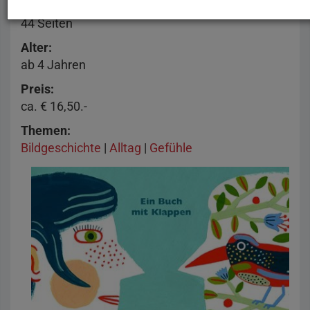
Seitenzahl
44 Seiten
Alter
ab 4 Jahren
Preis
ca. € 16,50.-
Themen
Bildgeschichte
|
Alltag
|
Gefühle