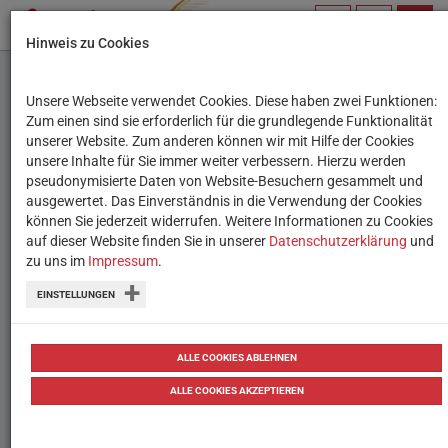
PROFIL
SUCHBEGRIFF
NAVIG
Hinweis zu Cookies
VERWALTEN
Unsere Webseite verwendet Cookies. Diese haben zwei Funktionen:
Woran denkst du?
Zum einen sind sie erforderlich für die grundlegende Funktionalität
unserer Website. Zum anderen können wir mit Hilfe der Cookies
unsere Inhalte für Sie immer weiter verbessern. Hierzu werden
Ein Bilderbuch mit der Möglichkeit,
pseudonymisierte Daten von Website-Besuchern gesammelt und
ausgewertet. Das Einverständnis in die Verwendung der Cookies
Klappen zu öffnen und so in die Köpfe
können Sie jederzeit widerrufen. Weitere Informationen zu Cookies
von Menschen hineinzuschauen und
auf dieser Website finden Sie in unserer
Datenschutzerklärung
und
zu uns im
Impressum
.
ihre Gefühle und Gedanken zu "sehen".
EINSTELLUNGEN
AutorIn & IllustratorIn
Laurent Moreau
ALLE COOKIES ABLEHNEN
ALLE COOKIES AKZEPTIEREN
Herausgeber
Berlin
:
Jacoby & Stuart
2017