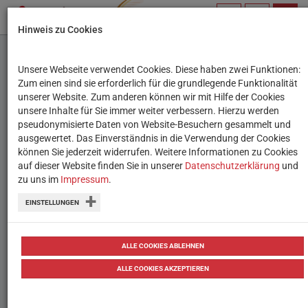
PROFIL
SUCHBEGRIFF
NAVIG
Hinweis zu Cookies
VERWALTEN
Unsere Webseite verwendet Cookies. Diese haben zwei Funktionen:
Bee-Bot-Tipp: Interaktive
Zum einen sind sie erforderlich für die grundlegende Funktionalität
unserer Website. Zum anderen können wir mit Hilfe der Cookies
Geschichten erzählen
unsere Inhalte für Sie immer weiter verbessern. Hierzu werden
pseudonymisierte Daten von Website-Besuchern gesammelt und
ausgewertet. Das Einverständnis in die Verwendung der Cookies
Programmieren, lesen und lernen mit
können Sie jederzeit widerrufen. Weitere Informationen zu Cookies
interaktiven Geschichten für den Bee-
auf dieser Website finden Sie in unserer
Datenschutzerklärung
und
zu uns im
Impressum
.
Bot-Roboter.
EINSTELLUNGEN
von
Tanja Waculik
28.05.2019
Tipps
Tipps
ALLE COOKIES ABLEHNEN
ALLE COOKIES AKZEPTIEREN