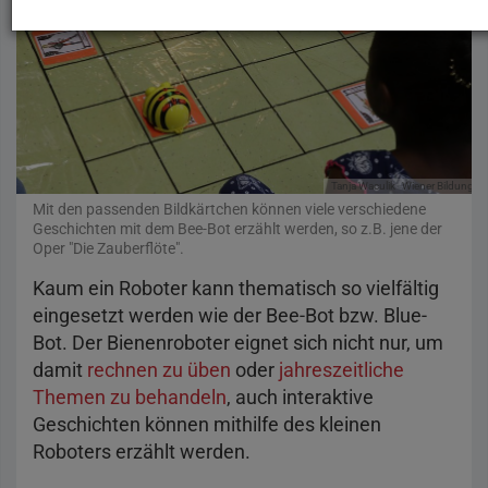
Tanja Waculik
Wiener Bildungsse
Mit den passenden Bildkärtchen können viele verschiedene
Geschichten mit dem Bee-Bot erzählt werden, so z.B. jene der
Oper "Die Zauberflöte".
Kaum ein Roboter kann thematisch so vielfältig
eingesetzt werden wie der Bee-Bot bzw. Blue-
Bot. Der Bienenroboter eignet sich nicht nur, um
damit
rechnen zu üben
oder
jahreszeitliche
Themen zu behandeln
, auch interaktive
Geschichten können mithilfe des kleinen
Roboters erzählt werden.