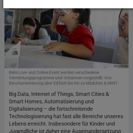
Wirtschaftsage
Beim Live- und Online-Event werden verschiedene
Vermittlungsprogramme und -initiativen vorgestellt: Von
Berufsorientierung über EdTech bis hin zu Mädchen & MINT.
Big Data, Internet of Things, Smart Cities &
Smart Homes, Automatisierung und
Digitalisierung – die fortschreitende
Technologisierung hat fast alle Bereiche unseres
Lebens erreicht. Insbesondere für Kinder und
Jugendliche ist daher eine Auseinandersetzung