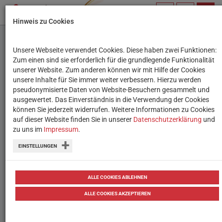
PROFIL
SUCHBEGRIFF
NAVIG
Hinweis zu Cookies
VERWALTEN
Unsere Webseite verwendet Cookies. Diese haben zwei Funktionen:
Hybrides Event:
Zum einen sind sie erforderlich für die grundlegende Funktionalität
unserer Website. Zum anderen können wir mit Hilfe der Cookies
Technologie erleben
unsere Inhalte für Sie immer weiter verbessern. Hierzu werden
pseudonymisierte Daten von Website-Besuchern gesammelt und
ausgewertet. Das Einverständnis in die Verwendung der Cookies
Jetzt anmelden: Vermittlungsangebote
können Sie jederzeit widerrufen. Weitere Informationen zu Cookies
in Wien werden am 26. Jänner in einem
auf dieser Website finden Sie in unserer
Datenschutzerklärung
und
zu uns im
Impressum
.
hybriden Event vorgestellt.
EINSTELLUNGEN
07.01.2021
Termine & Events
ALLE COOKIES ABLEHNEN
ALLE COOKIES AKZEPTIEREN