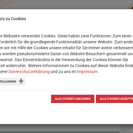
is zu Cookies
e Webseite verwendet Cookies. Diese haben zwei Funktionen: Zum einen 
Su
XIS
SERVICE
WORKSHOPS
rforderlich für die grundlegende Funktionalität unserer Website. Zum and
n wir mit Hilfe der Cookies unsere Inhalte für Sie immer weiter verbessern
u werden pseudonymisierte Daten von Website-Besuchern gesammelt un
wertet. Das Einverständnis in die Verwendung der Cookies können Sie
zeit widerrufen. Weitere Informationen zu Cookies auf dieser Website find
serer
Datenschutzerklärung
und zu uns im
Impressum
.
 MINT-Projekte
TELLUNGEN
können herausragende MINT-
ALLE COOKIES ABLEHNEN
ALLE COOKIES AKZEPTI