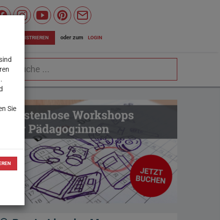
Wiener
Bildungsserver
oder zum
LOGIN
JETZT REGISTRIEREN
auf
sind
chbegriff
Facebook
eren
.
d
en Sie
EREN