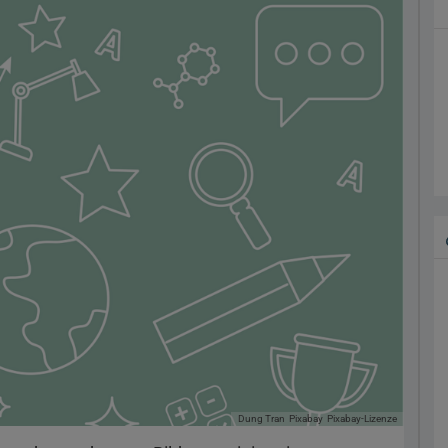
Dung Tran
Pixabay
Pixabay-Lizenze