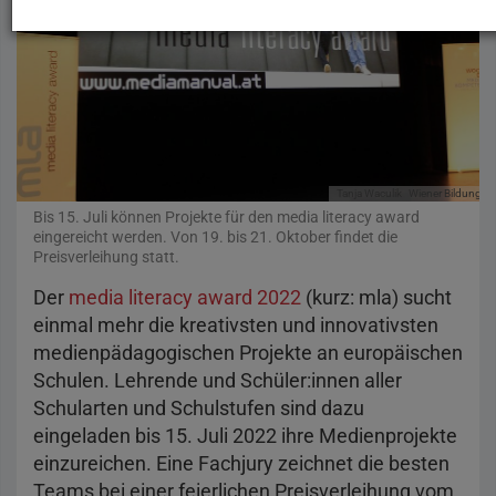
Tanja Waculik
Wiener Bildungsse
Bis 15. Juli können Projekte für den media literacy award
eingereicht werden. Von 19. bis 21. Oktober findet die
Preisverleihung statt.
Der
media literacy award 2022
(kurz: mla) sucht
einmal mehr die kreativsten und innovativsten
medienpädagogischen Projekte an europäischen
Schulen. Lehrende und Schüler:innen aller
Schularten und Schulstufen sind dazu
eingeladen bis 15. Juli 2022 ihre Medienprojekte
einzureichen. Eine Fachjury zeichnet die besten
Teams bei einer feierlichen Preisverleihung vom