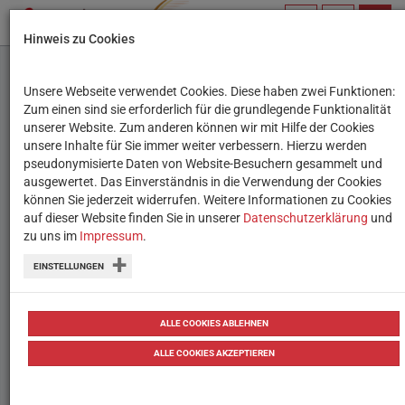
PROFIL
SUCHBEGRIFF
NAVIG
Hinweis zu Cookies
VERWALTEN
Unsere Webseite verwendet Cookies. Diese haben zwei Funktionen:
media literacy awards
Zum einen sind sie erforderlich für die grundlegende Funktionalität
unserer Website. Zum anderen können wir mit Hilfe der Cookies
2022: Der Bewerb für
unsere Inhalte für Sie immer weiter verbessern. Hierzu werden
pseudonymisierte Daten von Website-Besuchern gesammelt und
kreative Köpfe
ausgewertet. Das Einverständnis in die Verwendung der Cookies
können Sie jederzeit widerrufen. Weitere Informationen zu Cookies
auf dieser Website finden Sie in unserer
Bis 15. Juli können Schulen ihre
Datenschutzerklärung
und
zu uns im
Impressum
.
innovativen Medien-Projekte einreichen.
EINSTELLUNGEN
17.03.2022
ALLE COOKIES ABLEHNEN
ALLE COOKIES AKZEPTIEREN