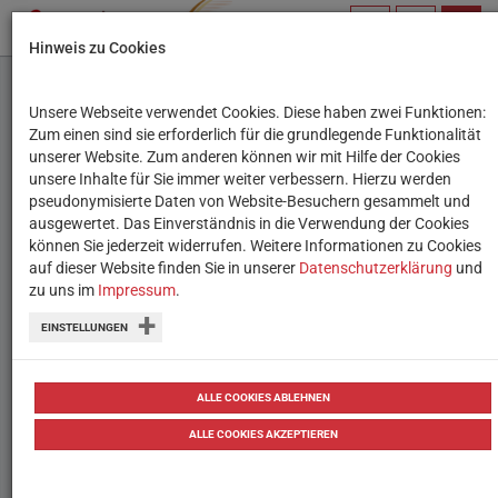
PROFIL
SUCHBEGRIFF
NAVIG
Hinweis zu Cookies
VERWALTEN
Unsere Webseite verwendet Cookies. Diese haben zwei Funktionen:
Mit Fakten gegen
Zum einen sind sie erforderlich für die grundlegende Funktionalität
unserer Website. Zum anderen können wir mit Hilfe der Cookies
Klimawandel-Fakes
unsere Inhalte für Sie immer weiter verbessern. Hierzu werden
pseudonymisierte Daten von Website-Besuchern gesammelt und
ausgewertet. Das Einverständnis in die Verwendung der Cookies
Kostenfreies Unterrichtsmaterial, um
können Sie jederzeit widerrufen. Weitere Informationen zu Cookies
das Fake News-Problem rund um den
auf dieser Website finden Sie in unserer
Datenschutzerklärung
und
zu uns im
Impressum
.
Klimawandel zu thematisieren.
EINSTELLUNGEN
08.02.2021
Tipps
Tipps
ALLE COOKIES ABLEHNEN
ALLE COOKIES AKZEPTIEREN