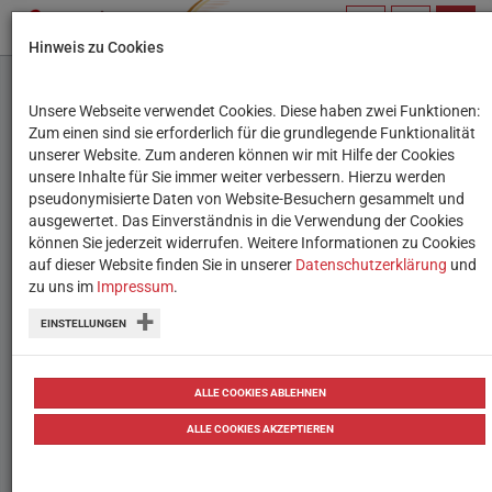
PROFIL
SUCHBEGRIFF
NAVIG
Hinweis zu Cookies
VERWALTEN
Unsere Webseite verwendet Cookies. Diese haben zwei Funktionen:
Neu: Digitaler
Zum einen sind sie erforderlich für die grundlegende Funktionalität
unserer Website. Zum anderen können wir mit Hilfe der Cookies
Schulkalender und
unsere Inhalte für Sie immer weiter verbessern. Hierzu werden
pseudonymisierte Daten von Website-Besuchern gesammelt und
Themenplaner 2025/26
ausgewertet. Das Einverständnis in die Verwendung der Cookies
können Sie jederzeit widerrufen. Weitere Informationen zu Cookies
auf dieser Website finden Sie in unserer
Die beliebten kostenlosen Features des
Datenschutzerklärung
und
zu uns im
Impressum
.
Wiener Bildungsservers jetzt aktualisiert
EINSTELLUNGEN
zum Download bereit
13.05.2025
ALLE COOKIES ABLEHNEN
ALLE COOKIES AKZEPTIEREN