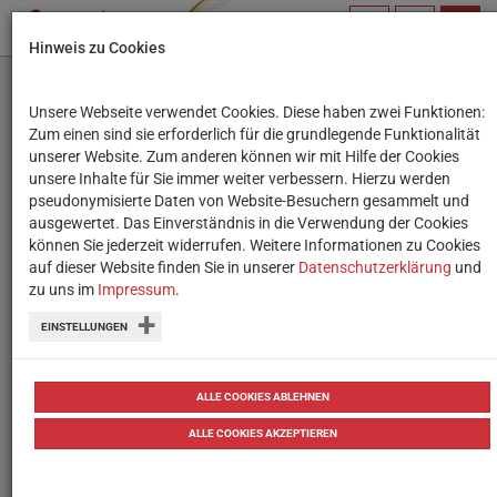
PROFIL
SUCHBEGRIFF
NAVIG
Hinweis zu Cookies
VERWALTEN
Unsere Webseite verwendet Cookies. Diese haben zwei Funktionen:
Neue Buchtipps für alle
Zum einen sind sie erforderlich für die grundlegende Funktionalität
unserer Website. Zum anderen können wir mit Hilfe der Cookies
Schulstufen
unsere Inhalte für Sie immer weiter verbessern. Hierzu werden
pseudonymisierte Daten von Website-Besuchern gesammelt und
ausgewertet. Das Einverständnis in die Verwendung der Cookies
Im Service-Bereich sind nun neue
können Sie jederzeit widerrufen. Weitere Informationen zu Cookies
Buchempfehlungen zu finden, darunter
auf dieser Website finden Sie in unserer
Datenschutzerklärung
und
zu uns im
Impressum
.
auch einige zum Thema Mobbing.
EINSTELLUNGEN
von
Tanja Waculik
02.11.2017
ALLE COOKIES ABLEHNEN
ALLE COOKIES AKZEPTIEREN