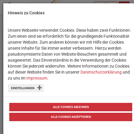
PROFIL
SUCHBEGRIFF
NAVIG
Hinweis zu Cookies
VERWALTEN
Unsere Webseite verwendet Cookies. Diese haben zwei Funktionen:
Problematische Inhalte
Zum einen sind sie erforderlich für die grundlegende Funktionalität
unserer Website. Zum anderen können wir mit Hilfe der Cookies
im Netz
unsere Inhalte für Sie immer weiter verbessern. Hierzu werden
pseudonymisierte Daten von Website-Besuchern gesammelt und
ausgewertet. Das Einverständnis in die Verwendung der Cookies
Gefährliche Challenges, gewaltvolle
können Sie jederzeit widerrufen. Weitere Informationen zu Cookies
Videos und Co.: Informationen und
auf dieser Website finden Sie in unserer
Datenschutzerklärung
und
zu uns im
Impressum
.
Tipps zum Schutz von Kindern und
EINSTELLUNGEN
Jugendlichen im Netz.
25.01.2021
Berichte & Reportagen
Jugendkultur
ALLE COOKIES ABLEHNEN
ALLE COOKIES AKZEPTIEREN