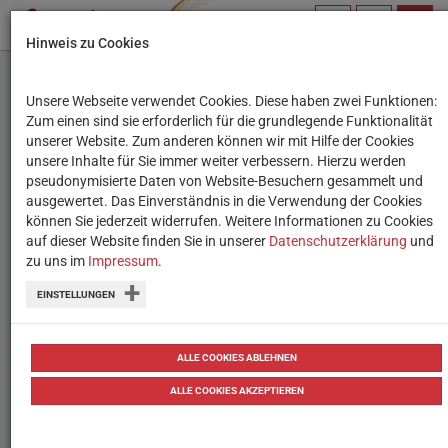
PROFIL
SUCHBEGRIFF
NAVIG
Hinweis zu Cookies
VERWALTEN
Unsere Webseite verwendet Cookies. Diese haben zwei Funktionen:
Schutz im Internet:
Zum einen sind sie erforderlich für die grundlegende Funktionalität
unserer Website. Zum anderen können wir mit Hilfe der Cookies
Kostenlose Webinar-
unsere Inhalte für Sie immer weiter verbessern. Hierzu werden
pseudonymisierte Daten von Website-Besuchern gesammelt und
Reihe zu digitalen
ausgewertet. Das Einverständnis in die Verwendung der Cookies
können Sie jederzeit widerrufen. Weitere Informationen zu Cookies
Themen
auf dieser Website finden Sie in unserer
Datenschutzerklärung
und
zu uns im
Impressum
.
Online-Shopping, Internetbetrug und
EINSTELLUNGEN
Identitätsdiebstahl: Diese und weitere
Themen stehen bei kostenlosen
ALLE COOKIES ABLEHNEN
Webinaren von Saferinternet.at im
ALLE COOKIES AKZEPTIEREN
Fokus.
10.11.2023