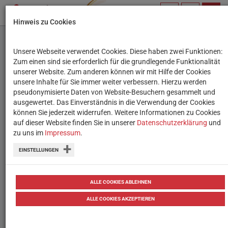
PROFIL
SUCHBEGRIFF
NAVIG
Hinweis zu Cookies
VERWALTEN
Unsere Webseite verwendet Cookies. Diese haben zwei Funktionen:
Spannende Termine im
Zum einen sind sie erforderlich für die grundlegende Funktionalität
unserer Website. Zum anderen können wir mit Hilfe der Cookies
Dezember
unsere Inhalte für Sie immer weiter verbessern. Hierzu werden
pseudonymisierte Daten von Website-Besuchern gesammelt und
ausgewertet. Das Einverständnis in die Verwendung der Cookies
Diese Termine im Dezember 2018
können Sie jederzeit widerrufen. Weitere Informationen zu Cookies
könnten speziell für Sie als Lehrkraft
auf dieser Website finden Sie in unserer
Datenschutzerklärung
und
zu uns im
Impressum
.
interessant sein.
EINSTELLUNGEN
von
Tanja Waculik
20.11.2018
Termine & Events
ALLE COOKIES ABLEHNEN
ALLE COOKIES AKZEPTIEREN