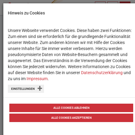
PROFIL
SUCHBEGRIFF
NAVIG
Hinweis zu Cookies
VERWALTEN
Unsere Webseite verwendet Cookies. Diese haben zwei Funktionen:
Wie YouTube in
Zum einen sind sie erforderlich für die grundlegende Funktionalität
unserer Website. Zum anderen können wir mit Hilfe der Cookies
Österreich genutzt wird
unsere Inhalte für Sie immer weiter verbessern. Hierzu werden
pseudonymisierte Daten von Website-Besuchern gesammelt und
ausgewertet. Das Einverständnis in die Verwendung der Cookies
Inklusive kostenlosem
können Sie jederzeit widerrufen. Weitere Informationen zu Cookies
Unterrichtsmaterial: Der zweite
auf dieser Website finden Sie in unserer
Datenschutzerklärung
und
zu uns im
Impressum
.
Digitalreport wurde veröffentlicht. Das
EINSTELLUNGEN
Thema: YouTube in Österreich.
von
Tanja Waculik
02.10.2018
Studien
Termine & Events Tipps
ALLE COOKIES ABLEHNEN
ALLE COOKIES AKZEPTIEREN