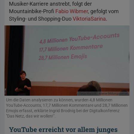
Musiker-Karriere anstrebt, folgt der
Mountainbike-Profi
Fabio Wibmer
, gefolgt vom
Styling- und Shopping-Duo
ViktoriaSarina
.
Tanja Waculik
Wiener Bildungsserver
Um die Daten analysieren zu können, wurden 4,8 Millionen
YouTube-Accounts, 17,7 Millionen Kommentare und 28,7 Millionen
Emojis erfasst, erklärte Ingrid Brodnig bei der Digitalkonferenz
"Das Netz, das wir wollen!".
YouTube erreicht vor allem junges