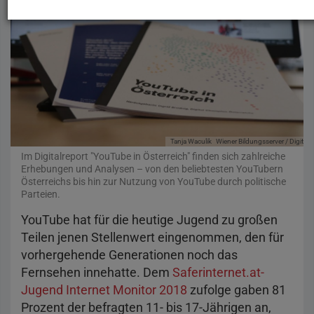
Tanja Waculik
Wiener Bildungsserver / Digitalr
Im Digitalreport "YouTube in Österreich" finden sich zahlreiche
Erhebungen und Analysen – von den beliebtesten YouTubern
Österreichs bis hin zur Nutzung von YouTube durch politische
Parteien.
YouTube hat für die heutige Jugend zu großen
Teilen jenen Stellenwert eingenommen, den für
vorhergehende Generationen noch das
Fernsehen innehatte. Dem
Saferinternet.at-
Jugend Internet Monitor 2018
zufolge gaben 81
Prozent der befragten 11- bis 17-Jährigen an,