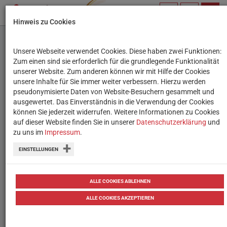
PROFIL
SUCHBEGRIFF
NAVIG
Hinweis zu Cookies
VERWALTEN
Kapitel & Module
Unsere Webseite verwendet Cookies. Diese haben zwei Funktionen:
Erweiterte
Zum einen sind sie erforderlich für die grundlegende Funktionalität
Informationen
Einführung
unserer Website. Zum anderen können wir mit Hilfe der Cookies
unsere Inhalte für Sie immer weiter verbessern. Hierzu werden
Modul A: Life Hacks
pseudonymisierte Daten von Website-Besuchern gesammelt und
ausgewertet. Das Einverständnis in die Verwendung der Cookies
Modul B: Versteckte Datenübertragung
können Sie jederzeit widerrufen. Weitere Informationen zu Cookies
auf dieser Website finden Sie in unserer
Datenschutzerklärung
und
Modul C: Social engineering
zu uns im
Impressum
.
Reflexion
EINSTELLUNGEN
Kontakt
ALLE COOKIES ABLEHNEN
ALLE COOKIES AKZEPTIEREN
Sie benötigen nähere Tipps oder Anregungen zur
praktischen Umsetzung oder haben selbst eine