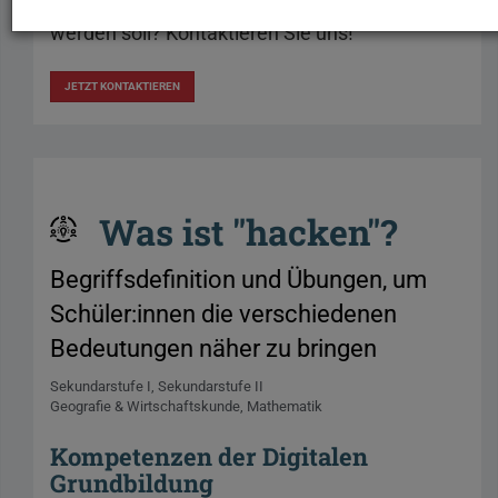
medienpädagogische Idee, die hier veröffentlicht
werden soll? Kontaktieren Sie uns!
JETZT KONTAKTIEREN
Was ist "hacken"?
Begriffsdefinition und Übungen, um
Schüler:innen die verschiedenen
Bedeutungen näher zu bringen
Sekundarstufe I
Sekundarstufe II
Geografie & Wirtschaftskunde
Mathematik
Kompetenzen der Digitalen
Grundbildung