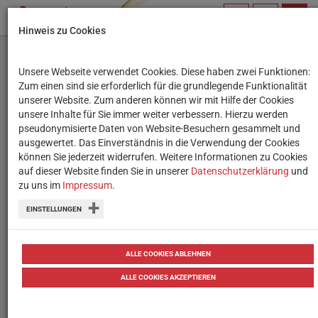
PROFIL
SUCHBEGRIFF
NAVIG
Hinweis zu Cookies
VERWALTEN
Unsere Webseite verwendet Cookies. Diese haben zwei Funktionen:
Neuronale Netze
Zum einen sind sie erforderlich für die grundlegende Funktionalität
unserer Website. Zum anderen können wir mit Hilfe der Cookies
unsere Inhalte für Sie immer weiter verbessern. Hierzu werden
Ein ambitioniertes Spiel zwischen
pseudonymisierte Daten von Website-Besuchern gesammelt und
ausgewertet. Das Einverständnis in die Verwendung der Cookies
Holzlaptop und Hirnverknotung
können Sie jederzeit widerrufen. Weitere Informationen zu Cookies
auf dieser Website finden Sie in unserer
Datenschutzerklärung
und
zu uns im
Impressum
.
Mit “Neuronale Netze” hat das Team des Wiener
Bildungsservers auch ein zweites Spiel aus der
EINSTELLUNGEN
“Digital Starter”-Reihe der deutschen Firma Haba
getestet. Ähnlich wie bei
“Pfadfinder-
ALLE COOKIES ABLEHNEN
Algorithmus”
tauchten dabei an entscheidenden
ALLE COOKIES AKZEPTIEREN
Knotenpunkten einige Fragezeichen bei den
testenden Spieler:innen auf.