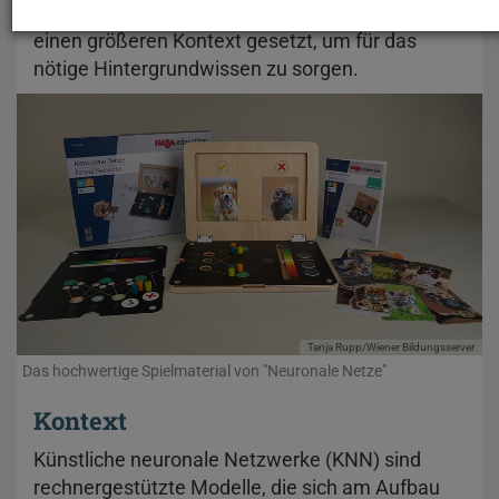
Daher haben wir auch diese Besprechung unter
einen größeren Kontext gesetzt, um für das
nötige Hintergrundwissen zu sorgen.
Tanja Rupp/Wiener Bildungsserver
Das hochwertige Spielmaterial von "Neuronale Netze"
Kontext
Künstliche neuronale Netzwerke (KNN) sind
rechnergestützte Modelle, die sich am Aufbau