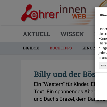
Hinwe
Unser
AKTUELL
WISSEN
PRA
sie e
könne
Hierz
DIGIBOX
BUCHTIPPS
KINO MACHT
ausge
jeder
(CURRENT)
in un
EINS
Billy und der Bösew
Ein "Western" für Kinder. Ein B
Text. Ein spannendes Abenteuer
und Dachs Brezel, dem Bandite