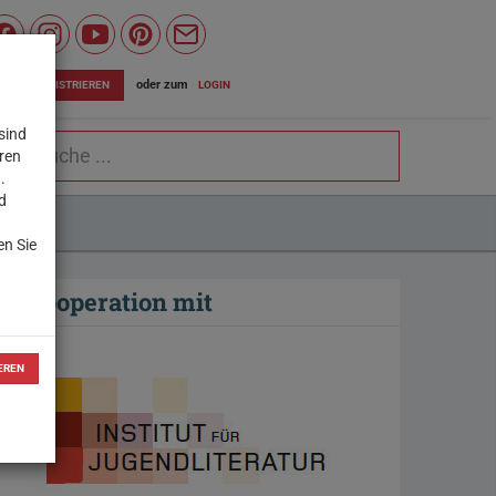
Wiener
Bildungsserver
oder zum
LOGIN
JETZT REGISTRIEREN
auf
sind
chbegriff
Facebook
eren
.
d
SEITE
en Sie
In Kooperation mit
EREN