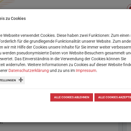
is zu Cookies
e Webseite verwendet Cookies. Diese haben zwei Funktionen: Zum einen 
Su
XIS
SERVICE
WORKSHOPS
rforderlich für die grundlegende Funktionalität unserer Website. Zum and
n wir mit Hilfe der Cookies unsere Inhalte für Sie immer weiter verbessern
u werden pseudonymisierte Daten von Website-Besuchern gesammelt un
 SCHULE
DOWNLOADS
WEBINAR: SCHULWEB
wertet. Das Einverständnis in die Verwendung der Cookies können Sie
zeit widerrufen. Weitere Informationen zu Cookies auf dieser Website find
serer
Datenschutzerklärung
und zu uns im
Impressum
.
TELLUNGEN
icht
ALLE COOKIES ABLEHNEN
ALLE COOKIES AKZEPTI
ilderbuch mit kurzem, prägnanten
 mit Hamster Billy, dem Cowboy,
n.