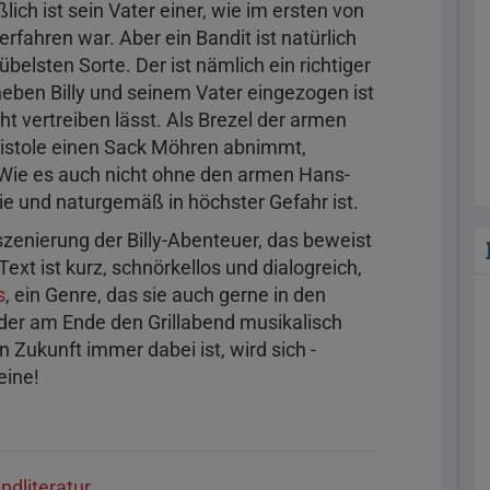
ßlich ist sein Vater einer, wie im ersten von
erfahren war. Aber ein Bandit ist natürlich
belsten Sorte. Der ist nämlich ein richtiger
neben Billy und seinem Vater eingezogen ist
t vertreiben lässt. Als Brezel der armen
Pistole einen Sack Möhren abnimmt,
t. Wie es auch nicht ohne den armen Hans-
tie und naturgemäß in höchster Gefahr ist.
Inszenierung der Billy-Abenteuer, das beweist
Text ist kurz, schnörkellos und dialogreich,
s
, ein Genre, das sie auch gerne in den
, der am Ende den Grillabend musikalisch
 in Zukunft immer dabei ist, wird sich -
eine!
endliteratur