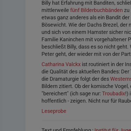
Billy hat Erfahrung mit Banditen, schlie
mittlerweile
fünf Bilderbuchbänden
zu 
etwas ganz anderes als ein Bandit der ü
Bösewicht. Wie der Dachs Brezel, der 
und sich von einem Hamster sicher nich
Familie Kaninchen mit vorgehaltener 
beschließt Billy, dass es so nicht geh
Peter geht, der wieder mit von der Par
Catharina Valckx
ist routiniert in der 
die Qualität des aktuellen Bandes: Der 
die Dramaturgie folgt der des
Western
Bildern zitiert. Ob der komische Vogel
"bereichert" (ich sage nur:
Troubadix
!)
hoffentlich - zeigen. Nicht nur für Raub
Leseprobe
Text und Empfehlung :
Institut für Jug