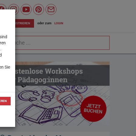
Wiener
Bildungsserver
oder zum
LOGIN
JETZT REGISTRIEREN
auf
sind
chbegriff
Facebook
eren
.
d
en Sie
EREN