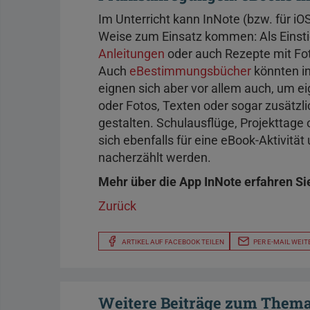
Im Unterricht kann InNote (bzw. für i
Weise zum Einsatz kommen: Als Einsti
Anleitungen
oder auch Rezepte mit Fot
Auch
eBestimmungsbücher
könnten i
eignen sich aber vor allem auch, um e
oder Fotos, Texten oder sogar zusätz
gestalten. Schulausflüge, Projekttage
sich ebenfalls für eine eBook-Aktivitä
nacherzählt werden.
Mehr über die App InNote erfahren Si
Zurück
ARTIKEL AUF FACEBOOK TEILEN
PER E-MAIL WEIT
Weitere Beiträge zum Them