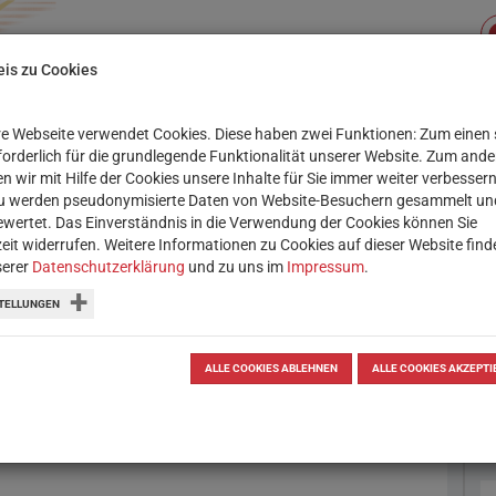
is zu Cookies
e Webseite verwendet Cookies. Diese haben zwei Funktionen: Zum einen 
Su
XIS
SERVICE
WORKSHOPS
rforderlich für die grundlegende Funktionalität unserer Website. Zum and
n wir mit Hilfe der Cookies unsere Inhalte für Sie immer weiter verbessern
u werden pseudonymisierte Daten von Website-Besuchern gesammelt un
wertet. Das Einverständnis in die Verwendung der Cookies können Sie
zeit widerrufen. Weitere Informationen zu Cookies auf dieser Website find
serer
Datenschutzerklärung
und zu uns im
Impressum
.
oks gestalten mit
TELLUNGEN
der Tonaufnahmen: Die für Notizen
ALLE COOKIES ABLEHNEN
ALLE COOKIES AKZEPTI
sich auch bestens zum Erstellen