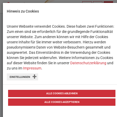
PROFIL
SUCHBEGRIFF
NAVIG
Hinweis zu Cookies
VERWALTEN
Unsere Webseite verwendet Cookies. Diese haben zwei Funktionen:
App des Monats: Stop
Zum einen sind sie erforderlich für die grundlegende Funktionalität
unserer Website. Zum anderen können wir mit Hilfe der Cookies
Motion-Filme mit Stikbot
unsere Inhalte für Sie immer weiter verbessern. Hierzu werden
pseudonymisierte Daten von Website-Besuchern gesammelt und
Studio
ausgewertet. Das Einverständnis in die Verwendung der Cookies
können Sie jederzeit widerrufen. Weitere Informationen zu Cookies
auf dieser Website finden Sie in unserer
Erste Animationsfilme ganz einfach
Datenschutzerklärung
und
zu uns im
Impressum
.
selber machen – Stikbot Studio macht’s
EINSTELLUNGEN
möglich.
von
Tanja Waculik
10.04.2019
Tipps
ALLE COOKIES ABLEHNEN
ALLE COOKIES AKZEPTIEREN