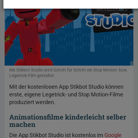
Stic
Mit Stikbot Studio wird Schritt für Schritt ein Stop Motion- bzw.
Legetrick-Film gestaltet.
Mit der kostenlosen App Stikbot Studio können
erste, eigene Legetrick- und Stop Motion-Filme
produziert werden.
Animationsfilme kinderleicht selber
machen
Die App Stikbot Studio ist kostenlos im
Google