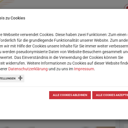
is zu Cookies
e Webseite verwendet Cookies. Diese haben zwei Funktionen: Zum einen 
Su
XIS
SERVICE
WORKSHOPS
rforderlich für die grundlegende Funktionalität unserer Website. Zum and
n wir mit Hilfe der Cookies unsere Inhalte für Sie immer weiter verbessern
u werden pseudonymisierte Daten von Website-Besuchern gesammelt un
wertet. Das Einverständnis in die Verwendung der Cookies können Sie
zeit widerrufen. Weitere Informationen zu Cookies auf dieser Website find
serer
Datenschutzerklärung
und zu uns im
Impressum
.
Online-Fortbildung für
TELLUNGEN
BWF will PädagogInnen fit fürs
ALLE COOKIES ABLEHNEN
ALLE COOKIES AKZEPTI