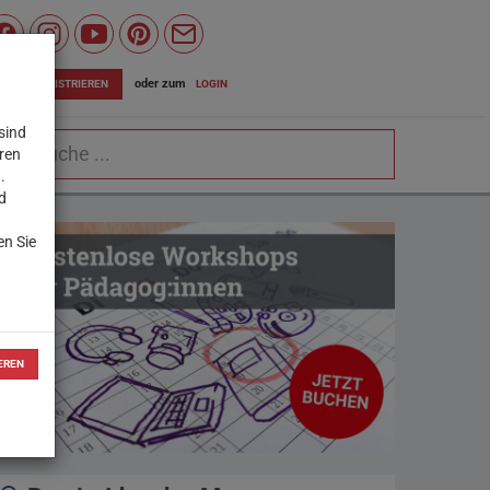
Wiener
Bildungsserver
oder zum
LOGIN
JETZT REGISTRIEREN
auf
sind
chbegriff
Facebook
eren
.
d
en Sie
EREN