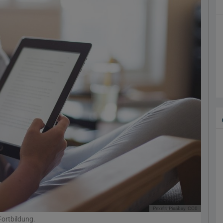
Pexels
Pixabay
CC0
ortbildung.